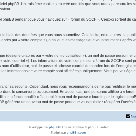
iciel phpBB. Un troisième cookie sera créé une fois que vous aurez parcouru les su
sateur.
l phpBB pendant que vous naviguez sur « forum du SCCF ». Ceux-ci sortent du ca
 le biais des données que vous nous soumettez. Cela inclut, entre autres : la publ
 ci-après par « votre compte »), ainsi que les messages que vous soumettez après 
ue (désigné ci-après par « votre nom d’utilisateur »), un mot de passe personnel ut
 « votre courriel »). Les informations de votre compte sur « forum du SCCF » sont p
nom d’utilisateur, mot de passe et adresse courriel demandée lors de l’enregistremen
lles informations de votre compte sont affichées publiquement. Vous pouvez égalem
rantir sa sécurité. Cependant, nous vous recommandons de ne pas réutiliser le mêm
ez donc le conserver précieusement. En aucun cas, une personne affiliée à « forum
iliser la fonctionnalité « J’ai oublié mon mot de passe » fournie par le logiciel
l phpBB générera un nouveau mot de passe pour que vous puissiez récupérer l’accès à
Nou
Développé par
phpBB
® Forum Software © phpBB Limited
Traduit par
phpBB-fr.com