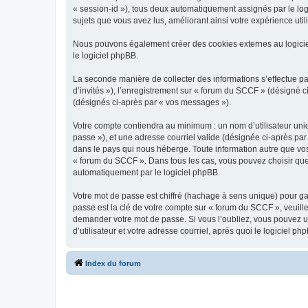
« session-id »), tous deux automatiquement assignés par le log
sujets que vous avez lus, améliorant ainsi votre expérience utili
Nous pouvons également créer des cookies externes au logicie
le logiciel phpBB.
La seconde manière de collecter des informations s’effectue par
d’invités »), l’enregistrement sur « forum du SCCF » (désigné
(désignés ci-après par « vos messages »).
Votre compte contiendra au minimum : un nom d’utilisateur uniq
passe »), et une adresse courriel valide (désignée ci-après par
dans le pays qui nous héberge. Toute information autre que vos 
« forum du SCCF ». Dans tous les cas, vous pouvez choisir que
automatiquement par le logiciel phpBB.
Votre mot de passe est chiffré (hachage à sens unique) pour ga
passe est la clé de votre compte sur « forum du SCCF », veuill
demander votre mot de passe. Si vous l’oubliez, vous pouvez ut
d’utilisateur et votre adresse courriel, après quoi le logicie
Index du forum