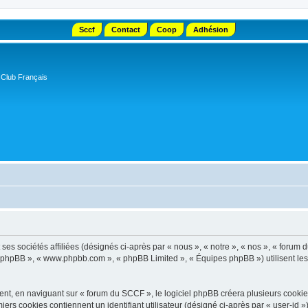
Sccf
Contact
Coop
Adhésion
 Club Français
s sociétés affiliées (désignés ci-après par « nous », « notre », « nos », « forum d
el phpBB », « www.phpbb.com », « phpBB Limited », « Équipes phpBB ») utilisent les i
t, en naviguant sur « forum du SCCF », le logiciel phpBB créera plusieurs cookies. 
iers cookies contiennent un identifiant utilisateur (désigné ci-après par « user-id 