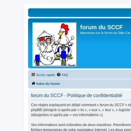
forum du SCCF
bienvenue sur le forum du Side-Car
Accès rapide
FAQ
Index du forum
forum du SCCF - Politique de confidentialité
Ces règles expliquent en détail comment « forum du SCCF » et se
phpBB (désigné ci-après par « ils », « eux », « leur », « logici
(désignées ci-après par « vos informations »).
Vos informations sont collectées de deux manières. Premièremen
fichiers temporaires de votre navigateur Internet. Les deux prem