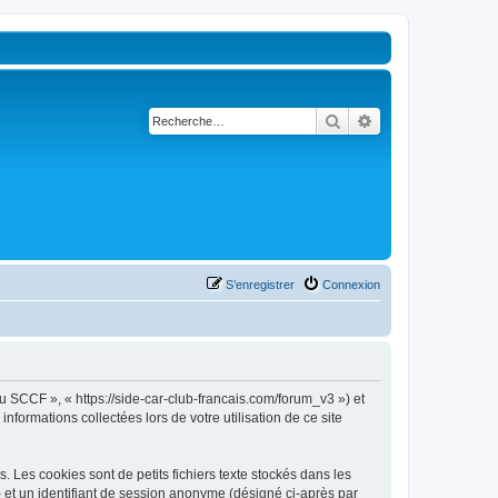
Rechercher
Recherche avancé
S’enregistrer
Connexion
u SCCF », « https://side-car-club-francais.com/forum_v3 ») et
nformations collectées lors de votre utilisation de ce site
Les cookies sont de petits fichiers texte stockés dans les
») et un identifiant de session anonyme (désigné ci-après par