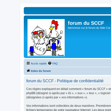
forum du SCCF
bienvenue sur le forum du Side-Car
Accès rapide
FAQ
Index du forum
forum du SCCF - Politique de confidentialité
Ces règles expliquent en détail comment « forum du SCCF » et se
phpBB (désigné ci-après par « ils », « eux », « leur », « logici
(désignées ci-après par « vos informations »).
Vos informations sont collectées de deux manières. Premièremen
fichiers temporaires de votre navigateur Internet. Les deux prem