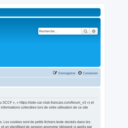
Rechercher
Recherche avancé
S’enregistrer
Connexion
u SCCF », « https://side-car-club-francais.com/forum_v3 ») et
nformations collectées lors de votre utilisation de ce site
Les cookies sont de petits fichiers texte stockés dans les
») et un identifiant de session anonyme (désigné ci-après par