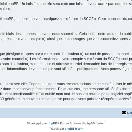
iciel phpBB. Un troisième cookie sera créé une fois que vous aurez parcouru les su
sateur.
l phpBB pendant que vous naviguez sur « forum du SCCF ». Ceux-ci sortent du ca
 le biais des données que vous nous soumettez. Cela inclut, entre autres : la publ
 ci-après par « votre compte »), ainsi que les messages que vous soumettez après 
ue (désigné ci-après par « votre nom d’utilisateur »), un mot de passe personnel ut
 « votre courriel »). Les informations de votre compte sur « forum du SCCF » sont p
nom d’utilisateur, mot de passe et adresse courriel demandée lors de l’enregistremen
lles informations de votre compte sont affichées publiquement. Vous pouvez égalem
rantir sa sécurité. Cependant, nous vous recommandons de ne pas réutiliser le mêm
ez donc le conserver précieusement. En aucun cas, une personne affiliée à « forum
iliser la fonctionnalité « J’ai oublié mon mot de passe » fournie par le logiciel
l phpBB générera un nouveau mot de passe pour que vous puissiez récupérer l’accès à
Nou
Développé par
phpBB
® Forum Software © phpBB Limited
Traduit par
phpBB-fr.com