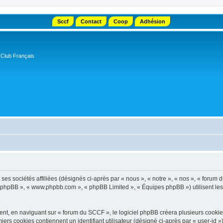
Sccf
Contact
Coop
Adhésion
 Club Français
s sociétés affiliées (désignés ci-après par « nous », « notre », « nos », « forum d
el phpBB », « www.phpbb.com », « phpBB Limited », « Équipes phpBB ») utilisent les i
t, en naviguant sur « forum du SCCF », le logiciel phpBB créera plusieurs cookies. 
iers cookies contiennent un identifiant utilisateur (désigné ci-après par « user-id 