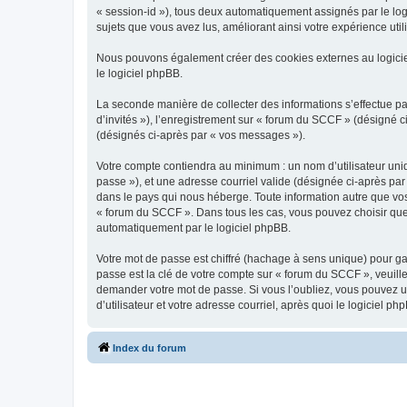
« session-id »), tous deux automatiquement assignés par le log
sujets que vous avez lus, améliorant ainsi votre expérience utili
Nous pouvons également créer des cookies externes au logicie
le logiciel phpBB.
La seconde manière de collecter des informations s’effectue par
d’invités »), l’enregistrement sur « forum du SCCF » (désigné
(désignés ci-après par « vos messages »).
Votre compte contiendra au minimum : un nom d’utilisateur uniq
passe »), et une adresse courriel valide (désignée ci-après par
dans le pays qui nous héberge. Toute information autre que vos 
« forum du SCCF ». Dans tous les cas, vous pouvez choisir que
automatiquement par le logiciel phpBB.
Votre mot de passe est chiffré (hachage à sens unique) pour ga
passe est la clé de votre compte sur « forum du SCCF », veuill
demander votre mot de passe. Si vous l’oubliez, vous pouvez ut
d’utilisateur et votre adresse courriel, après quoi le logicie
Index du forum