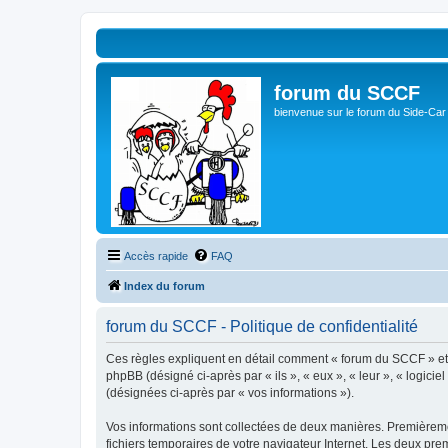
forum du SCCF
bienvenue sur le forum du Side-Car
Accès rapide
FAQ
Index du forum
forum du SCCF - Politique de confidentialité
Ces règles expliquent en détail comment « forum du SCCF » et se
phpBB (désigné ci-après par « ils », « eux », « leur », « logici
(désignées ci-après par « vos informations »).
Vos informations sont collectées de deux manières. Premièremen
fichiers temporaires de votre navigateur Internet. Les deux prem