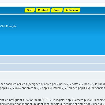
Sccf
Contact
Coop
Adhésion
 Club Français
s sociétés affiliées (désignés ci-après par « nous », « notre », « nos », « forum d
el phpBB », « www.phpbb.com », « phpBB Limited », « Équipes phpBB ») utilisent les i
t, en naviguant sur « forum du SCCF », le logiciel phpBB créera plusieurs cookies. 
iers cookies contiennent un identifiant utilisateur (désigné ci-après par « user-id 