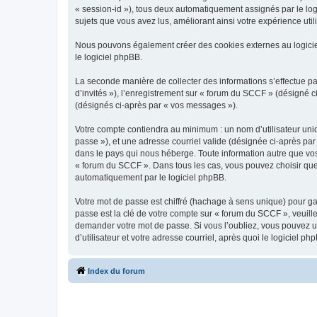
« session-id »), tous deux automatiquement assignés par le log
sujets que vous avez lus, améliorant ainsi votre expérience utili
Nous pouvons également créer des cookies externes au logicie
le logiciel phpBB.
La seconde manière de collecter des informations s’effectue par
d’invités »), l’enregistrement sur « forum du SCCF » (désigné
(désignés ci-après par « vos messages »).
Votre compte contiendra au minimum : un nom d’utilisateur uniq
passe »), et une adresse courriel valide (désignée ci-après par
dans le pays qui nous héberge. Toute information autre que vos 
« forum du SCCF ». Dans tous les cas, vous pouvez choisir que
automatiquement par le logiciel phpBB.
Votre mot de passe est chiffré (hachage à sens unique) pour ga
passe est la clé de votre compte sur « forum du SCCF », veuill
demander votre mot de passe. Si vous l’oubliez, vous pouvez ut
d’utilisateur et votre adresse courriel, après quoi le logicie
Index du forum