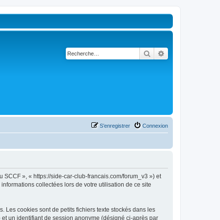
Rechercher
Recherche avancé
S’enregistrer
Connexion
u SCCF », « https://side-car-club-francais.com/forum_v3 ») et
nformations collectées lors de votre utilisation de ce site
Les cookies sont de petits fichiers texte stockés dans les
») et un identifiant de session anonyme (désigné ci-après par