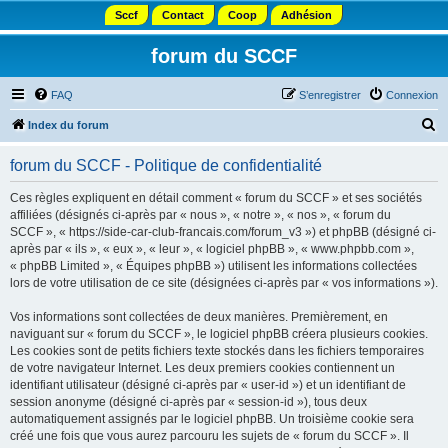
Sccf
Contact
Coop
Adhésion
forum du SCCF
FAQ
S’enregistrer
Connexion
R
Index du forum
e
forum du SCCF - Politique de confidentialité
c
h
Ces règles expliquent en détail comment « forum du SCCF » et ses sociétés
affiliées (désignés ci-après par « nous », « notre », « nos », « forum du
e
SCCF », « https://side-car-club-francais.com/forum_v3 ») et phpBB (désigné ci-
r
après par « ils », « eux », « leur », « logiciel phpBB », « www.phpbb.com »,
« phpBB Limited », « Équipes phpBB ») utilisent les informations collectées
c
lors de votre utilisation de ce site (désignées ci-après par « vos informations »).
h
Vos informations sont collectées de deux manières. Premièrement, en
e
naviguant sur « forum du SCCF », le logiciel phpBB créera plusieurs cookies.
r
Les cookies sont de petits fichiers texte stockés dans les fichiers temporaires
de votre navigateur Internet. Les deux premiers cookies contiennent un
identifiant utilisateur (désigné ci-après par « user-id ») et un identifiant de
session anonyme (désigné ci-après par « session-id »), tous deux
automatiquement assignés par le logiciel phpBB. Un troisième cookie sera
créé une fois que vous aurez parcouru les sujets de « forum du SCCF ». Il