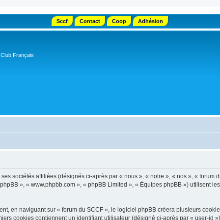
Sccf
Contact
Coop
Adhésion
 Club Français
s sociétés affiliées (désignés ci-après par « nous », « notre », « nos », « forum d
el phpBB », « www.phpbb.com », « phpBB Limited », « Équipes phpBB ») utilisent les i
t, en naviguant sur « forum du SCCF », le logiciel phpBB créera plusieurs cookies. 
iers cookies contiennent un identifiant utilisateur (désigné ci-après par « user-id 