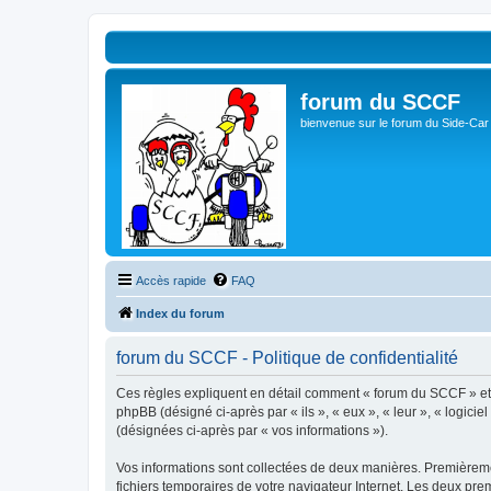
forum du SCCF
bienvenue sur le forum du Side-Car
Accès rapide
FAQ
Index du forum
forum du SCCF - Politique de confidentialité
Ces règles expliquent en détail comment « forum du SCCF » et se
phpBB (désigné ci-après par « ils », « eux », « leur », « logici
(désignées ci-après par « vos informations »).
Vos informations sont collectées de deux manières. Premièremen
fichiers temporaires de votre navigateur Internet. Les deux prem