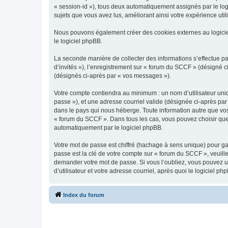
« session-id »), tous deux automatiquement assignés par le log
sujets que vous avez lus, améliorant ainsi votre expérience utili
Nous pouvons également créer des cookies externes au logicie
le logiciel phpBB.
La seconde manière de collecter des informations s’effectue par
d’invités »), l’enregistrement sur « forum du SCCF » (désigné
(désignés ci-après par « vos messages »).
Votre compte contiendra au minimum : un nom d’utilisateur uniq
passe »), et une adresse courriel valide (désignée ci-après par
dans le pays qui nous héberge. Toute information autre que vos 
« forum du SCCF ». Dans tous les cas, vous pouvez choisir que
automatiquement par le logiciel phpBB.
Votre mot de passe est chiffré (hachage à sens unique) pour ga
passe est la clé de votre compte sur « forum du SCCF », veuill
demander votre mot de passe. Si vous l’oubliez, vous pouvez ut
d’utilisateur et votre adresse courriel, après quoi le logicie
Index du forum