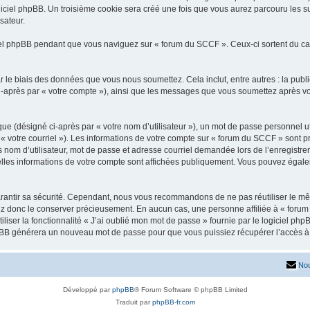
iciel phpBB. Un troisième cookie sera créé une fois que vous aurez parcouru les su
sateur.
l phpBB pendant que vous naviguez sur « forum du SCCF ». Ceux-ci sortent du ca
 le biais des données que vous nous soumettez. Cela inclut, entre autres : la publ
 ci-après par « votre compte »), ainsi que les messages que vous soumettez après 
ue (désigné ci-après par « votre nom d’utilisateur »), un mot de passe personnel ut
 « votre courriel »). Les informations de votre compte sur « forum du SCCF » sont p
nom d’utilisateur, mot de passe et adresse courriel demandée lors de l’enregistremen
lles informations de votre compte sont affichées publiquement. Vous pouvez égalem
rantir sa sécurité. Cependant, nous vous recommandons de ne pas réutiliser le mêm
ez donc le conserver précieusement. En aucun cas, une personne affiliée à « forum
iliser la fonctionnalité « J’ai oublié mon mot de passe » fournie par le logiciel
l phpBB générera un nouveau mot de passe pour que vous puissiez récupérer l’accès à
Nou
Développé par
phpBB
® Forum Software © phpBB Limited
Traduit par
phpBB-fr.com