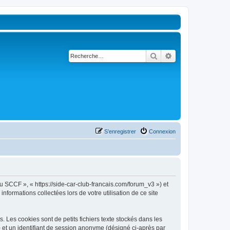
Rechercher
Recherche avancé
S’enregistrer
Connexion
u SCCF », « https://side-car-club-francais.com/forum_v3 ») et
nformations collectées lors de votre utilisation de ce site
Les cookies sont de petits fichiers texte stockés dans les
») et un identifiant de session anonyme (désigné ci-après par