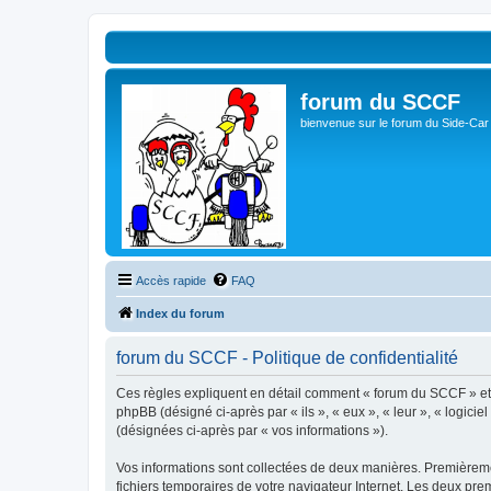
forum du SCCF
bienvenue sur le forum du Side-Car
Accès rapide
FAQ
Index du forum
forum du SCCF - Politique de confidentialité
Ces règles expliquent en détail comment « forum du SCCF » et se
phpBB (désigné ci-après par « ils », « eux », « leur », « logici
(désignées ci-après par « vos informations »).
Vos informations sont collectées de deux manières. Premièremen
fichiers temporaires de votre navigateur Internet. Les deux prem