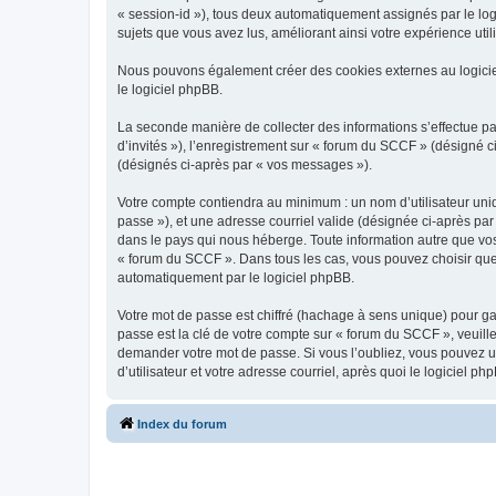
« session-id »), tous deux automatiquement assignés par le log
sujets que vous avez lus, améliorant ainsi votre expérience utili
Nous pouvons également créer des cookies externes au logicie
le logiciel phpBB.
La seconde manière de collecter des informations s’effectue par
d’invités »), l’enregistrement sur « forum du SCCF » (désigné
(désignés ci-après par « vos messages »).
Votre compte contiendra au minimum : un nom d’utilisateur uniq
passe »), et une adresse courriel valide (désignée ci-après par
dans le pays qui nous héberge. Toute information autre que vos 
« forum du SCCF ». Dans tous les cas, vous pouvez choisir que
automatiquement par le logiciel phpBB.
Votre mot de passe est chiffré (hachage à sens unique) pour ga
passe est la clé de votre compte sur « forum du SCCF », veuill
demander votre mot de passe. Si vous l’oubliez, vous pouvez ut
d’utilisateur et votre adresse courriel, après quoi le logicie
Index du forum