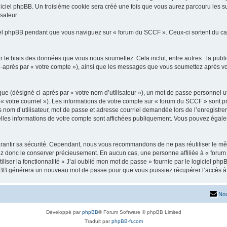
iciel phpBB. Un troisième cookie sera créé une fois que vous aurez parcouru les su
sateur.
l phpBB pendant que vous naviguez sur « forum du SCCF ». Ceux-ci sortent du ca
 le biais des données que vous nous soumettez. Cela inclut, entre autres : la publ
 ci-après par « votre compte »), ainsi que les messages que vous soumettez après 
ue (désigné ci-après par « votre nom d’utilisateur »), un mot de passe personnel ut
 « votre courriel »). Les informations de votre compte sur « forum du SCCF » sont p
nom d’utilisateur, mot de passe et adresse courriel demandée lors de l’enregistremen
lles informations de votre compte sont affichées publiquement. Vous pouvez égalem
rantir sa sécurité. Cependant, nous vous recommandons de ne pas réutiliser le mêm
ez donc le conserver précieusement. En aucun cas, une personne affiliée à « forum
iliser la fonctionnalité « J’ai oublié mon mot de passe » fournie par le logiciel
l phpBB générera un nouveau mot de passe pour que vous puissiez récupérer l’accès à
Nou
Développé par
phpBB
® Forum Software © phpBB Limited
Traduit par
phpBB-fr.com