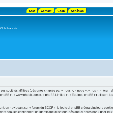
Sccf
Contact
Coop
Adhésion
 Club Français
s sociétés affiliées (désignés ci-après par « nous », « notre », « nos », « forum d
el phpBB », « www.phpbb.com », « phpBB Limited », « Équipes phpBB ») utilisent les i
t, en naviguant sur « forum du SCCF », le logiciel phpBB créera plusieurs cookies. 
iers cookies contiennent un identifiant utilisateur (désigné ci-après par « user-id 