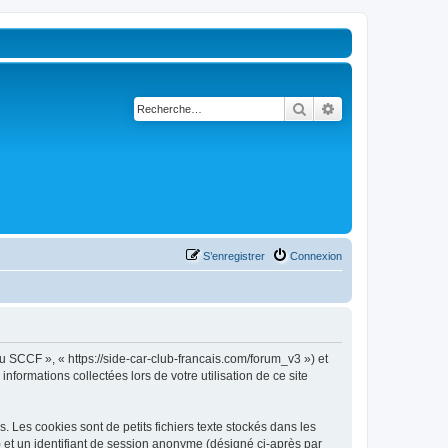
Rechercher
Recherche avancé
S’enregistrer
Connexion
u SCCF », « https://side-car-club-francais.com/forum_v3 ») et
nformations collectées lors de votre utilisation de ce site
Les cookies sont de petits fichiers texte stockés dans les
») et un identifiant de session anonyme (désigné ci-après par