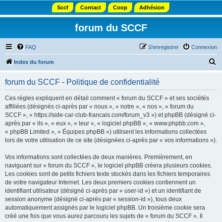
Sccf
Contact
Coop
Adhésion
forum du SCCF
FAQ
S’enregistrer
Connexion
R
Index du forum
e
forum du SCCF - Politique de confidentialité
c
h
Ces règles expliquent en détail comment « forum du SCCF » et ses sociétés
affiliées (désignés ci-après par « nous », « notre », « nos », « forum du
e
SCCF », « https://side-car-club-francais.com/forum_v3 ») et phpBB (désigné ci-
r
après par « ils », « eux », « leur », « logiciel phpBB », « www.phpbb.com »,
« phpBB Limited », « Équipes phpBB ») utilisent les informations collectées
c
lors de votre utilisation de ce site (désignées ci-après par « vos informations »).
h
Vos informations sont collectées de deux manières. Premièrement, en
e
naviguant sur « forum du SCCF », le logiciel phpBB créera plusieurs cookies.
r
Les cookies sont de petits fichiers texte stockés dans les fichiers temporaires
de votre navigateur Internet. Les deux premiers cookies contiennent un
identifiant utilisateur (désigné ci-après par « user-id ») et un identifiant de
session anonyme (désigné ci-après par « session-id »), tous deux
automatiquement assignés par le logiciel phpBB. Un troisième cookie sera
créé une fois que vous aurez parcouru les sujets de « forum du SCCF ». Il