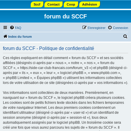
Sccf
Contact
Coop
Adhésion
forum du SCCF
FAQ
S’enregistrer
Connexion
R
Index du forum
e
forum du SCCF - Politique de confidentialité
c
h
Ces règles expliquent en détail comment « forum du SCCF » et ses sociétés
affiliées (désignés ci-après par « nous », « notre », « nos », « forum du
e
SCCF », « https://side-car-club-francais.com/forum_v3 ») et phpBB (désigné ci-
r
après par « ils », « eux », « leur », « logiciel phpBB », « www.phpbb.com »,
« phpBB Limited », « Équipes phpBB ») utilisent les informations collectées
c
lors de votre utilisation de ce site (désignées ci-après par « vos informations »).
h
Vos informations sont collectées de deux manières. Premièrement, en
e
naviguant sur « forum du SCCF », le logiciel phpBB créera plusieurs cookies.
r
Les cookies sont de petits fichiers texte stockés dans les fichiers temporaires
de votre navigateur Internet. Les deux premiers cookies contiennent un
identifiant utilisateur (désigné ci-après par « user-id ») et un identifiant de
session anonyme (désigné ci-après par « session-id »), tous deux
automatiquement assignés par le logiciel phpBB. Un troisième cookie sera
créé une fois que vous aurez parcouru les sujets de « forum du SCCF ». Il