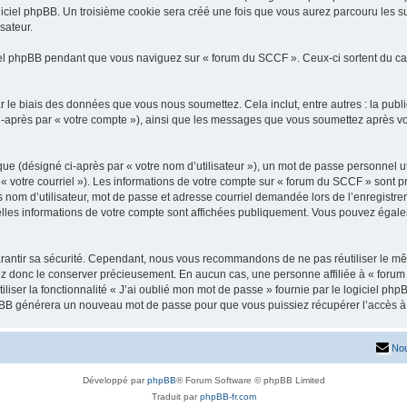
iciel phpBB. Un troisième cookie sera créé une fois que vous aurez parcouru les su
sateur.
l phpBB pendant que vous naviguez sur « forum du SCCF ». Ceux-ci sortent du ca
 le biais des données que vous nous soumettez. Cela inclut, entre autres : la publ
 ci-après par « votre compte »), ainsi que les messages que vous soumettez après 
ue (désigné ci-après par « votre nom d’utilisateur »), un mot de passe personnel ut
 « votre courriel »). Les informations de votre compte sur « forum du SCCF » sont p
nom d’utilisateur, mot de passe et adresse courriel demandée lors de l’enregistremen
lles informations de votre compte sont affichées publiquement. Vous pouvez égalem
rantir sa sécurité. Cependant, nous vous recommandons de ne pas réutiliser le mêm
ez donc le conserver précieusement. En aucun cas, une personne affiliée à « forum
iliser la fonctionnalité « J’ai oublié mon mot de passe » fournie par le logiciel
l phpBB générera un nouveau mot de passe pour que vous puissiez récupérer l’accès à
Nou
Développé par
phpBB
® Forum Software © phpBB Limited
Traduit par
phpBB-fr.com