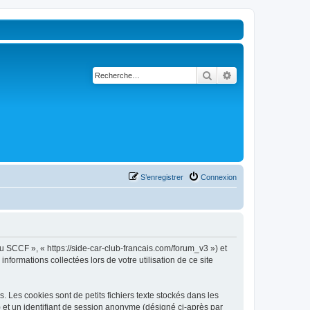
Rechercher
Recherche avancé
S’enregistrer
Connexion
u SCCF », « https://side-car-club-francais.com/forum_v3 ») et
nformations collectées lors de votre utilisation de ce site
Les cookies sont de petits fichiers texte stockés dans les
») et un identifiant de session anonyme (désigné ci-après par