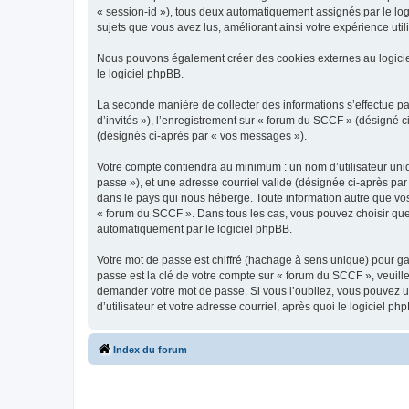
« session-id »), tous deux automatiquement assignés par le log
sujets que vous avez lus, améliorant ainsi votre expérience utili
Nous pouvons également créer des cookies externes au logicie
le logiciel phpBB.
La seconde manière de collecter des informations s’effectue par
d’invités »), l’enregistrement sur « forum du SCCF » (désigné
(désignés ci-après par « vos messages »).
Votre compte contiendra au minimum : un nom d’utilisateur uniq
passe »), et une adresse courriel valide (désignée ci-après par
dans le pays qui nous héberge. Toute information autre que vos 
« forum du SCCF ». Dans tous les cas, vous pouvez choisir que
automatiquement par le logiciel phpBB.
Votre mot de passe est chiffré (hachage à sens unique) pour ga
passe est la clé de votre compte sur « forum du SCCF », veuill
demander votre mot de passe. Si vous l’oubliez, vous pouvez ut
d’utilisateur et votre adresse courriel, après quoi le logicie
Index du forum