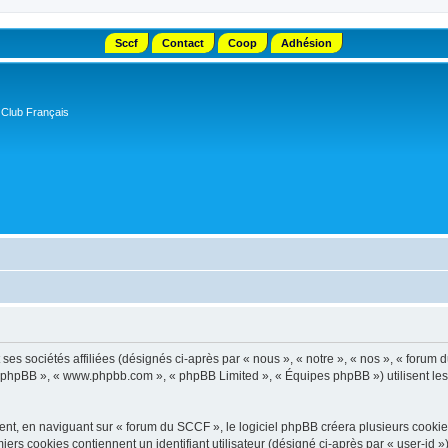
Sccf
Contact
Coop
Adhésion
 Club Français
s sociétés affiliées (désignés ci-après par « nous », « notre », « nos », « forum d
el phpBB », « www.phpbb.com », « phpBB Limited », « Équipes phpBB ») utilisent les i
t, en naviguant sur « forum du SCCF », le logiciel phpBB créera plusieurs cookies. 
iers cookies contiennent un identifiant utilisateur (désigné ci-après par « user-id 