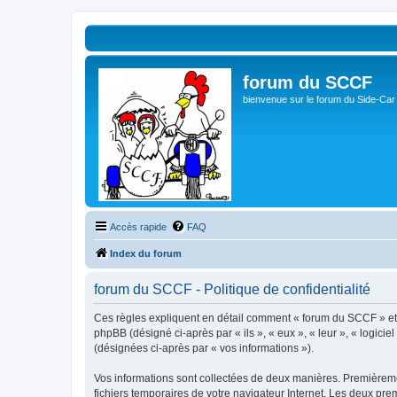
forum du SCCF
bienvenue sur le forum du Side-Car
Accès rapide
FAQ
Index du forum
forum du SCCF - Politique de confidentialité
Ces règles expliquent en détail comment « forum du SCCF » et se
phpBB (désigné ci-après par « ils », « eux », « leur », « logici
(désignées ci-après par « vos informations »).
Vos informations sont collectées de deux manières. Premièremen
fichiers temporaires de votre navigateur Internet. Les deux prem