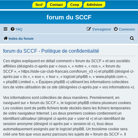
Sccf
Contact
Coop
Adhésion
forum du SCCF
FAQ
S’enregistrer
Connexion
R
Index du forum
e
forum du SCCF - Politique de confidentialité
c
h
Ces règles expliquent en détail comment « forum du SCCF » et ses sociétés
affiliées (désignés ci-après par « nous », « notre », « nos », « forum du
e
SCCF », « https://side-car-club-francais.com/forum_v3 ») et phpBB (désigné ci-
r
après par « ils », « eux », « leur », « logiciel phpBB », « www.phpbb.com »,
« phpBB Limited », « Équipes phpBB ») utilisent les informations collectées
c
lors de votre utilisation de ce site (désignées ci-après par « vos informations »).
h
Vos informations sont collectées de deux manières. Premièrement, en
e
naviguant sur « forum du SCCF », le logiciel phpBB créera plusieurs cookies.
r
Les cookies sont de petits fichiers texte stockés dans les fichiers temporaires
de votre navigateur Internet. Les deux premiers cookies contiennent un
identifiant utilisateur (désigné ci-après par « user-id ») et un identifiant de
session anonyme (désigné ci-après par « session-id »), tous deux
automatiquement assignés par le logiciel phpBB. Un troisième cookie sera
créé une fois que vous aurez parcouru les sujets de « forum du SCCF ». Il