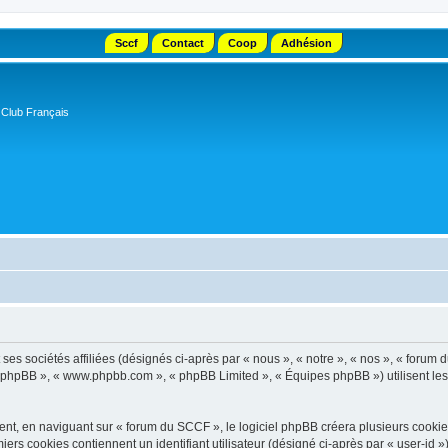
Sccf
Contact
Coop
Adhésion
 Club Français
s sociétés affiliées (désignés ci-après par « nous », « notre », « nos », « forum d
el phpBB », « www.phpbb.com », « phpBB Limited », « Équipes phpBB ») utilisent les i
t, en naviguant sur « forum du SCCF », le logiciel phpBB créera plusieurs cookies. 
iers cookies contiennent un identifiant utilisateur (désigné ci-après par « user-id 