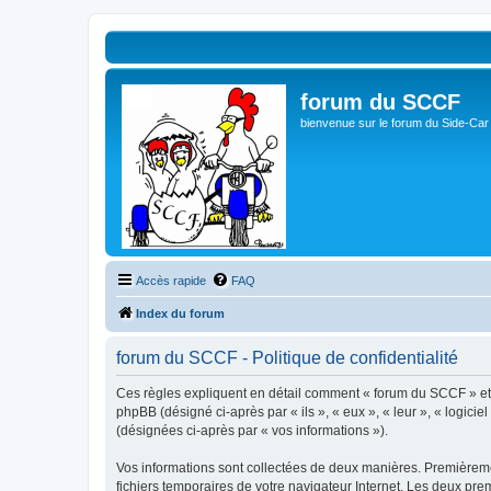
forum du SCCF
bienvenue sur le forum du Side-Car
Accès rapide
FAQ
Index du forum
forum du SCCF - Politique de confidentialité
Ces règles expliquent en détail comment « forum du SCCF » et se
phpBB (désigné ci-après par « ils », « eux », « leur », « logici
(désignées ci-après par « vos informations »).
Vos informations sont collectées de deux manières. Premièremen
fichiers temporaires de votre navigateur Internet. Les deux prem