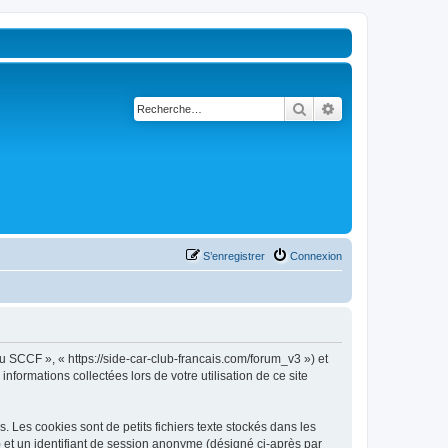
Rechercher
Recherche avancé
S’enregistrer
Connexion
u SCCF », « https://side-car-club-francais.com/forum_v3 ») et
nformations collectées lors de votre utilisation de ce site
Les cookies sont de petits fichiers texte stockés dans les
») et un identifiant de session anonyme (désigné ci-après par