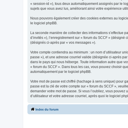
« session-id »), tous deux automatiquement assignés par le log
sujets que vous avez lus, améliorant ainsi votre expérience utili
Nous pouvons également créer des cookies externes au logicie
le logiciel phpBB.
La seconde manière de collecter des informations s’effectue par
d’invités »), l’enregistrement sur « forum du SCCF » (désigné
(désignés ci-après par « vos messages »).
Votre compte contiendra au minimum : un nom d’utilisateur uniq
passe »), et une adresse courriel valide (désignée ci-après par
dans le pays qui nous héberge. Toute information autre que vos 
« forum du SCCF ». Dans tous les cas, vous pouvez choisir que
automatiquement par le logiciel phpBB.
Votre mot de passe est chiffré (hachage à sens unique) pour ga
passe est la clé de votre compte sur « forum du SCCF », veuill
demander votre mot de passe. Si vous l’oubliez, vous pouvez ut
d’utilisateur et votre adresse courriel, après quoi le logicie
Index du forum