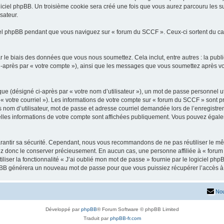
iciel phpBB. Un troisième cookie sera créé une fois que vous aurez parcouru les su
sateur.
l phpBB pendant que vous naviguez sur « forum du SCCF ». Ceux-ci sortent du ca
 le biais des données que vous nous soumettez. Cela inclut, entre autres : la publ
 ci-après par « votre compte »), ainsi que les messages que vous soumettez après 
ue (désigné ci-après par « votre nom d’utilisateur »), un mot de passe personnel ut
 « votre courriel »). Les informations de votre compte sur « forum du SCCF » sont p
nom d’utilisateur, mot de passe et adresse courriel demandée lors de l’enregistremen
lles informations de votre compte sont affichées publiquement. Vous pouvez égalem
rantir sa sécurité. Cependant, nous vous recommandons de ne pas réutiliser le mêm
ez donc le conserver précieusement. En aucun cas, une personne affiliée à « forum
iliser la fonctionnalité « J’ai oublié mon mot de passe » fournie par le logiciel
l phpBB générera un nouveau mot de passe pour que vous puissiez récupérer l’accès à
Nou
Développé par
phpBB
® Forum Software © phpBB Limited
Traduit par
phpBB-fr.com