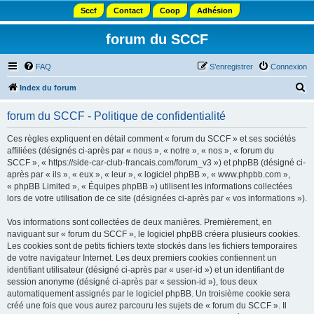
Sccf
Contact
Coop
Adhésion
forum du SCCF
FAQ
S’enregistrer
Connexion
R
Index du forum
e
forum du SCCF - Politique de confidentialité
c
h
Ces règles expliquent en détail comment « forum du SCCF » et ses sociétés
affiliées (désignés ci-après par « nous », « notre », « nos », « forum du
e
SCCF », « https://side-car-club-francais.com/forum_v3 ») et phpBB (désigné ci-
r
après par « ils », « eux », « leur », « logiciel phpBB », « www.phpbb.com »,
« phpBB Limited », « Équipes phpBB ») utilisent les informations collectées
c
lors de votre utilisation de ce site (désignées ci-après par « vos informations »).
h
Vos informations sont collectées de deux manières. Premièrement, en
e
naviguant sur « forum du SCCF », le logiciel phpBB créera plusieurs cookies.
r
Les cookies sont de petits fichiers texte stockés dans les fichiers temporaires
de votre navigateur Internet. Les deux premiers cookies contiennent un
identifiant utilisateur (désigné ci-après par « user-id ») et un identifiant de
session anonyme (désigné ci-après par « session-id »), tous deux
automatiquement assignés par le logiciel phpBB. Un troisième cookie sera
créé une fois que vous aurez parcouru les sujets de « forum du SCCF ». Il