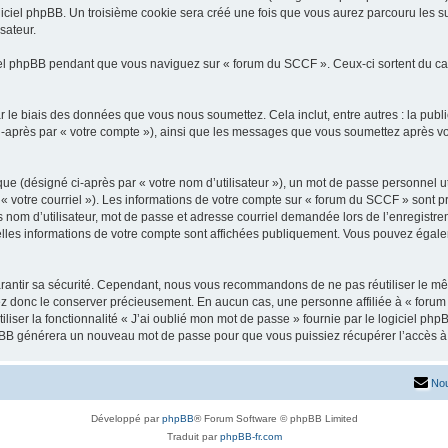
iciel phpBB. Un troisième cookie sera créé une fois que vous aurez parcouru les su
sateur.
l phpBB pendant que vous naviguez sur « forum du SCCF ». Ceux-ci sortent du ca
 le biais des données que vous nous soumettez. Cela inclut, entre autres : la publ
 ci-après par « votre compte »), ainsi que les messages que vous soumettez après 
ue (désigné ci-après par « votre nom d’utilisateur »), un mot de passe personnel ut
 « votre courriel »). Les informations de votre compte sur « forum du SCCF » sont p
nom d’utilisateur, mot de passe et adresse courriel demandée lors de l’enregistremen
lles informations de votre compte sont affichées publiquement. Vous pouvez égalem
rantir sa sécurité. Cependant, nous vous recommandons de ne pas réutiliser le mêm
ez donc le conserver précieusement. En aucun cas, une personne affiliée à « forum
iliser la fonctionnalité « J’ai oublié mon mot de passe » fournie par le logiciel
l phpBB générera un nouveau mot de passe pour que vous puissiez récupérer l’accès à
Nou
Développé par
phpBB
® Forum Software © phpBB Limited
Traduit par
phpBB-fr.com