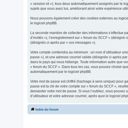
« session-id »), tous deux automatiquement assignés par le log
sujets que vous avez lus, améliorant ainsi votre expérience utili
Nous pouvons également créer des cookies externes au logicie
le logiciel phpBB.
La seconde manière de collecter des informations s’effectue par
d’invités »), l’enregistrement sur « forum du SCCF » (désigné
(désignés ci-après par « vos messages »).
Votre compte contiendra au minimum : un nom d’utilisateur uniq
passe »), et une adresse courriel valide (désignée ci-après par
dans le pays qui nous héberge. Toute information autre que vos 
« forum du SCCF ». Dans tous les cas, vous pouvez choisir que
automatiquement par le logiciel phpBB.
Votre mot de passe est chiffré (hachage à sens unique) pour ga
passe est la clé de votre compte sur « forum du SCCF », veuill
demander votre mot de passe. Si vous l’oubliez, vous pouvez ut
d’utilisateur et votre adresse courriel, après quoi le logicie
Index du forum