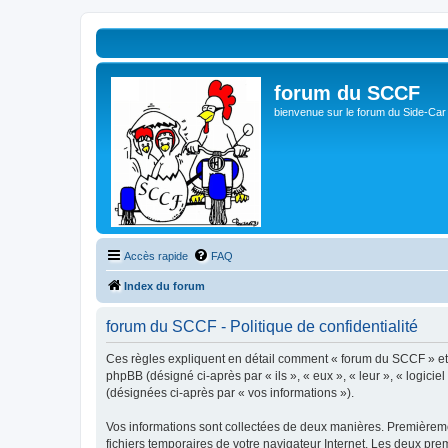
forum du SCCF
bienvenue sur le forum du Side-Car
Accès rapide
FAQ
Index du forum
forum du SCCF - Politique de confidentialité
Ces règles expliquent en détail comment « forum du SCCF » et se
phpBB (désigné ci-après par « ils », « eux », « leur », « logici
(désignées ci-après par « vos informations »).
Vos informations sont collectées de deux manières. Premièremen
fichiers temporaires de votre navigateur Internet. Les deux prem