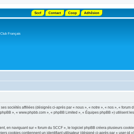
Sccf
Contact
Coop
Adhésion
 Club Français
s sociétés affiliées (désignés ci-après par « nous », « notre », « nos », « forum d
el phpBB », « www.phpbb.com », « phpBB Limited », « Équipes phpBB ») utilisent les i
t, en naviguant sur « forum du SCCF », le logiciel phpBB créera plusieurs cookies. 
iers cookies contiennent un identifiant utilisateur (désigné ci-après par « user-id 