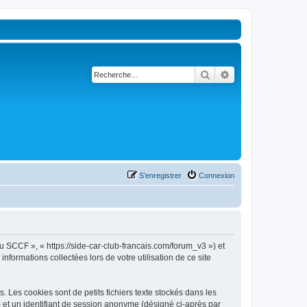
Rechercher
Recherche avancé
S’enregistrer
Connexion
u SCCF », « https://side-car-club-francais.com/forum_v3 ») et
nformations collectées lors de votre utilisation de ce site
Les cookies sont de petits fichiers texte stockés dans les
») et un identifiant de session anonyme (désigné ci-après par