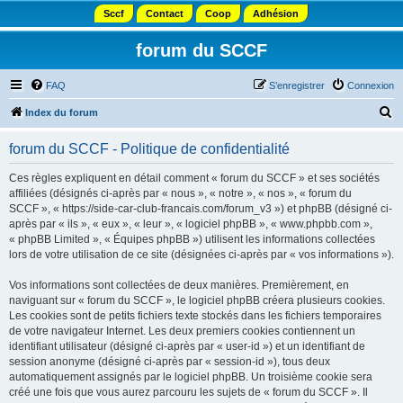
Sccf
Contact
Coop
Adhésion
forum du SCCF
FAQ
S’enregistrer
Connexion
R
Index du forum
e
forum du SCCF - Politique de confidentialité
c
h
Ces règles expliquent en détail comment « forum du SCCF » et ses sociétés
affiliées (désignés ci-après par « nous », « notre », « nos », « forum du
e
SCCF », « https://side-car-club-francais.com/forum_v3 ») et phpBB (désigné ci-
r
après par « ils », « eux », « leur », « logiciel phpBB », « www.phpbb.com »,
« phpBB Limited », « Équipes phpBB ») utilisent les informations collectées
c
lors de votre utilisation de ce site (désignées ci-après par « vos informations »).
h
Vos informations sont collectées de deux manières. Premièrement, en
e
naviguant sur « forum du SCCF », le logiciel phpBB créera plusieurs cookies.
r
Les cookies sont de petits fichiers texte stockés dans les fichiers temporaires
de votre navigateur Internet. Les deux premiers cookies contiennent un
identifiant utilisateur (désigné ci-après par « user-id ») et un identifiant de
session anonyme (désigné ci-après par « session-id »), tous deux
automatiquement assignés par le logiciel phpBB. Un troisième cookie sera
créé une fois que vous aurez parcouru les sujets de « forum du SCCF ». Il