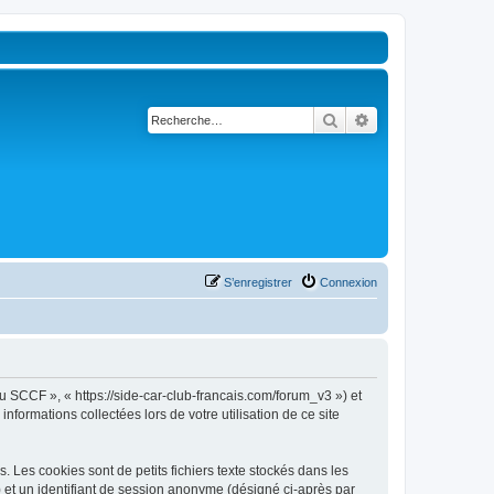
Rechercher
Recherche avancé
S’enregistrer
Connexion
u SCCF », « https://side-car-club-francais.com/forum_v3 ») et
nformations collectées lors de votre utilisation de ce site
Les cookies sont de petits fichiers texte stockés dans les
») et un identifiant de session anonyme (désigné ci-après par