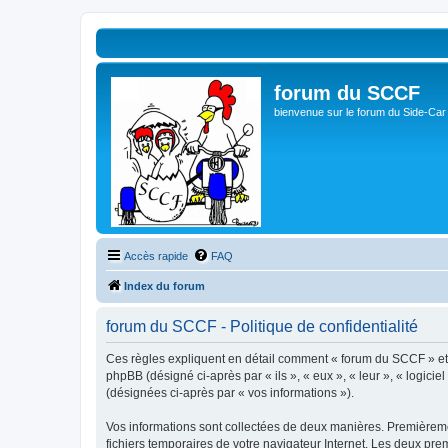
forum du SCCF
bienvenue sur le forum du Side-Car
Accès rapide
FAQ
Index du forum
forum du SCCF - Politique de confidentialité
Ces règles expliquent en détail comment « forum du SCCF » et se
phpBB (désigné ci-après par « ils », « eux », « leur », « logici
(désignées ci-après par « vos informations »).
Vos informations sont collectées de deux manières. Premièremen
fichiers temporaires de votre navigateur Internet. Les deux prem