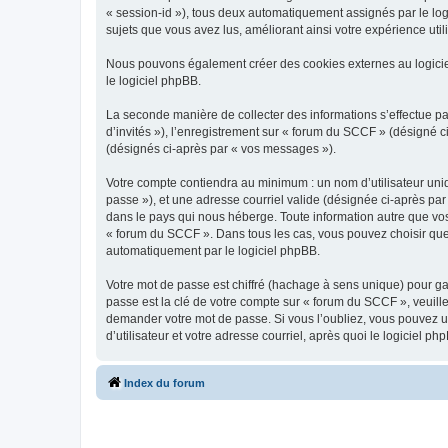
« session-id »), tous deux automatiquement assignés par le log
sujets que vous avez lus, améliorant ainsi votre expérience utili
Nous pouvons également créer des cookies externes au logicie
le logiciel phpBB.
La seconde manière de collecter des informations s’effectue par
d’invités »), l’enregistrement sur « forum du SCCF » (désigné
(désignés ci-après par « vos messages »).
Votre compte contiendra au minimum : un nom d’utilisateur uniq
passe »), et une adresse courriel valide (désignée ci-après par
dans le pays qui nous héberge. Toute information autre que vos 
« forum du SCCF ». Dans tous les cas, vous pouvez choisir que
automatiquement par le logiciel phpBB.
Votre mot de passe est chiffré (hachage à sens unique) pour ga
passe est la clé de votre compte sur « forum du SCCF », veuill
demander votre mot de passe. Si vous l’oubliez, vous pouvez ut
d’utilisateur et votre adresse courriel, après quoi le logicie
Index du forum