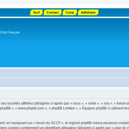
Sccf
Contact
Coop
Adhésion
 Club Français
s sociétés affiliées (désignés ci-après par « nous », « notre », « nos », « forum d
el phpBB », « www.phpbb.com », « phpBB Limited », « Équipes phpBB ») utilisent les i
t, en naviguant sur « forum du SCCF », le logiciel phpBB créera plusieurs cookies. 
iers cookies contiennent un identifiant utilisateur (désigné ci-après par « user-id 