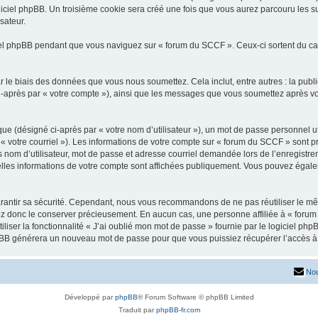
iciel phpBB. Un troisième cookie sera créé une fois que vous aurez parcouru les su
sateur.
l phpBB pendant que vous naviguez sur « forum du SCCF ». Ceux-ci sortent du ca
 le biais des données que vous nous soumettez. Cela inclut, entre autres : la publ
 ci-après par « votre compte »), ainsi que les messages que vous soumettez après 
ue (désigné ci-après par « votre nom d’utilisateur »), un mot de passe personnel ut
 « votre courriel »). Les informations de votre compte sur « forum du SCCF » sont p
nom d’utilisateur, mot de passe et adresse courriel demandée lors de l’enregistremen
lles informations de votre compte sont affichées publiquement. Vous pouvez égalem
rantir sa sécurité. Cependant, nous vous recommandons de ne pas réutiliser le mêm
ez donc le conserver précieusement. En aucun cas, une personne affiliée à « forum
iliser la fonctionnalité « J’ai oublié mon mot de passe » fournie par le logiciel
l phpBB générera un nouveau mot de passe pour que vous puissiez récupérer l’accès à
Nou
Développé par
phpBB
® Forum Software © phpBB Limited
Traduit par
phpBB-fr.com