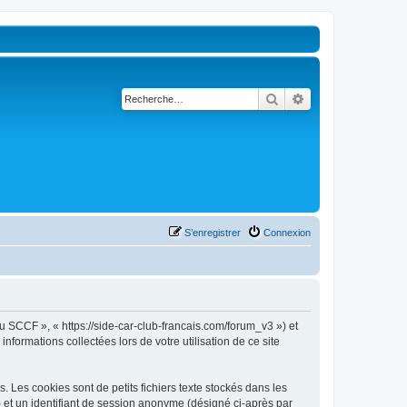
Rechercher
Recherche avancé
S’enregistrer
Connexion
u SCCF », « https://side-car-club-francais.com/forum_v3 ») et
nformations collectées lors de votre utilisation de ce site
Les cookies sont de petits fichiers texte stockés dans les
») et un identifiant de session anonyme (désigné ci-après par