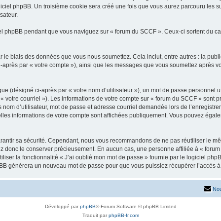
iciel phpBB. Un troisième cookie sera créé une fois que vous aurez parcouru les su
sateur.
l phpBB pendant que vous naviguez sur « forum du SCCF ». Ceux-ci sortent du ca
 le biais des données que vous nous soumettez. Cela inclut, entre autres : la publ
 ci-après par « votre compte »), ainsi que les messages que vous soumettez après 
ue (désigné ci-après par « votre nom d’utilisateur »), un mot de passe personnel ut
 « votre courriel »). Les informations de votre compte sur « forum du SCCF » sont p
nom d’utilisateur, mot de passe et adresse courriel demandée lors de l’enregistremen
lles informations de votre compte sont affichées publiquement. Vous pouvez égalem
rantir sa sécurité. Cependant, nous vous recommandons de ne pas réutiliser le mêm
ez donc le conserver précieusement. En aucun cas, une personne affiliée à « forum
iliser la fonctionnalité « J’ai oublié mon mot de passe » fournie par le logiciel
l phpBB générera un nouveau mot de passe pour que vous puissiez récupérer l’accès à
Nou
Développé par
phpBB
® Forum Software © phpBB Limited
Traduit par
phpBB-fr.com