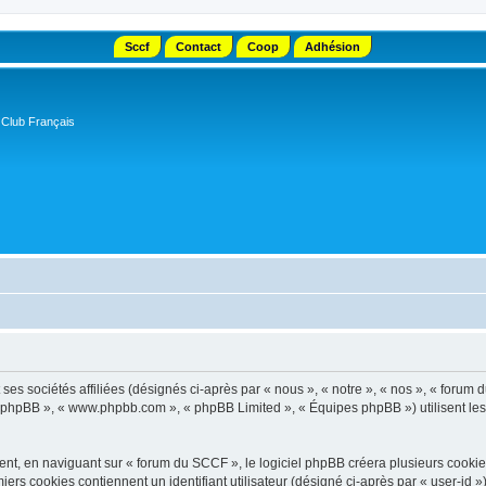
Sccf
Contact
Coop
Adhésion
 Club Français
s sociétés affiliées (désignés ci-après par « nous », « notre », « nos », « forum d
el phpBB », « www.phpbb.com », « phpBB Limited », « Équipes phpBB ») utilisent les i
t, en naviguant sur « forum du SCCF », le logiciel phpBB créera plusieurs cookies. 
iers cookies contiennent un identifiant utilisateur (désigné ci-après par « user-id 