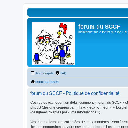
forum du SCCF
bienvenue sur le forum du Side-Car
Accès rapide
FAQ
Index du forum
forum du SCCF - Politique de confidentialité
Ces règles expliquent en détail comment « forum du SCCF » et se
phpBB (désigné ci-après par « ils », « eux », « leur », « logici
(désignées ci-après par « vos informations »).
Vos informations sont collectées de deux manières. Premièremen
fichiers temporaires de votre navigateur Internet. Les deux prem