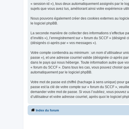
« session-id »), tous deux automatiquement assignés par le log
sujets que vous avez lus, améliorant ainsi votre expérience utili
Nous pouvons également créer des cookies externes au logicie
le logiciel phpBB.
La seconde manière de collecter des informations s’effectue par
d’invités »), l’enregistrement sur « forum du SCCF » (désigné
(désignés ci-après par « vos messages »).
Votre compte contiendra au minimum : un nom d’utilisateur uniq
passe »), et une adresse courriel valide (désignée ci-après par
dans le pays qui nous héberge. Toute information autre que vos 
« forum du SCCF ». Dans tous les cas, vous pouvez choisir que
automatiquement par le logiciel phpBB.
Votre mot de passe est chiffré (hachage à sens unique) pour ga
passe est la clé de votre compte sur « forum du SCCF », veuill
demander votre mot de passe. Si vous l’oubliez, vous pouvez ut
d’utilisateur et votre adresse courriel, après quoi le logicie
Index du forum