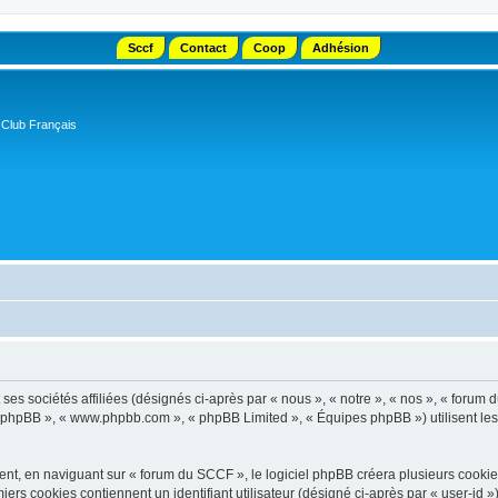
Sccf
Contact
Coop
Adhésion
 Club Français
s sociétés affiliées (désignés ci-après par « nous », « notre », « nos », « forum d
el phpBB », « www.phpbb.com », « phpBB Limited », « Équipes phpBB ») utilisent les i
t, en naviguant sur « forum du SCCF », le logiciel phpBB créera plusieurs cookies. 
iers cookies contiennent un identifiant utilisateur (désigné ci-après par « user-id 