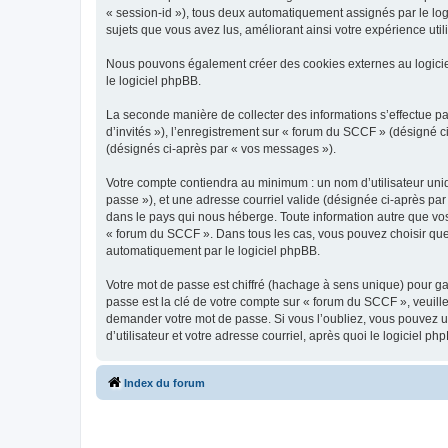
« session-id »), tous deux automatiquement assignés par le log
sujets que vous avez lus, améliorant ainsi votre expérience utili
Nous pouvons également créer des cookies externes au logicie
le logiciel phpBB.
La seconde manière de collecter des informations s’effectue par
d’invités »), l’enregistrement sur « forum du SCCF » (désigné
(désignés ci-après par « vos messages »).
Votre compte contiendra au minimum : un nom d’utilisateur uniq
passe »), et une adresse courriel valide (désignée ci-après par
dans le pays qui nous héberge. Toute information autre que vos 
« forum du SCCF ». Dans tous les cas, vous pouvez choisir que
automatiquement par le logiciel phpBB.
Votre mot de passe est chiffré (hachage à sens unique) pour ga
passe est la clé de votre compte sur « forum du SCCF », veuill
demander votre mot de passe. Si vous l’oubliez, vous pouvez ut
d’utilisateur et votre adresse courriel, après quoi le logicie
Index du forum