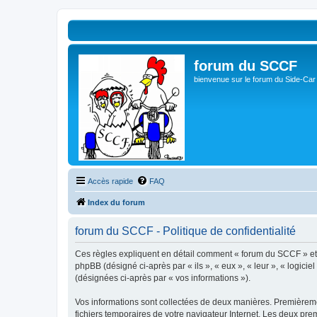
forum du SCCF
bienvenue sur le forum du Side-Car
Accès rapide
FAQ
Index du forum
forum du SCCF - Politique de confidentialité
Ces règles expliquent en détail comment « forum du SCCF » et se
phpBB (désigné ci-après par « ils », « eux », « leur », « logici
(désignées ci-après par « vos informations »).
Vos informations sont collectées de deux manières. Premièremen
fichiers temporaires de votre navigateur Internet. Les deux prem