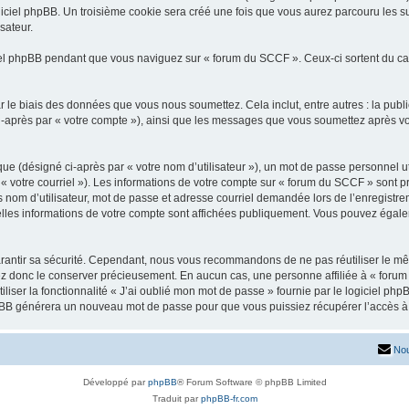
iciel phpBB. Un troisième cookie sera créé une fois que vous aurez parcouru les su
sateur.
l phpBB pendant que vous naviguez sur « forum du SCCF ». Ceux-ci sortent du ca
 le biais des données que vous nous soumettez. Cela inclut, entre autres : la publ
 ci-après par « votre compte »), ainsi que les messages que vous soumettez après 
ue (désigné ci-après par « votre nom d’utilisateur »), un mot de passe personnel ut
 « votre courriel »). Les informations de votre compte sur « forum du SCCF » sont p
nom d’utilisateur, mot de passe et adresse courriel demandée lors de l’enregistremen
lles informations de votre compte sont affichées publiquement. Vous pouvez égalem
rantir sa sécurité. Cependant, nous vous recommandons de ne pas réutiliser le mêm
ez donc le conserver précieusement. En aucun cas, une personne affiliée à « forum
iliser la fonctionnalité « J’ai oublié mon mot de passe » fournie par le logiciel
l phpBB générera un nouveau mot de passe pour que vous puissiez récupérer l’accès à
Nou
Développé par
phpBB
® Forum Software © phpBB Limited
Traduit par
phpBB-fr.com