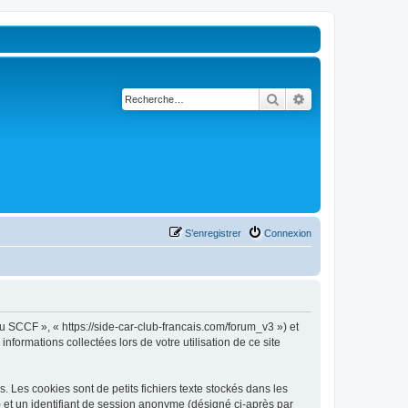
Rechercher
Recherche avancé
S’enregistrer
Connexion
u SCCF », « https://side-car-club-francais.com/forum_v3 ») et
nformations collectées lors de votre utilisation de ce site
Les cookies sont de petits fichiers texte stockés dans les
») et un identifiant de session anonyme (désigné ci-après par