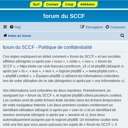
Sccf
Contact
Coop
Adhésion
forum du SCCF
FAQ
S’enregistrer
Connexion
R
Index du forum
e
forum du SCCF - Politique de confidentialité
c
h
Ces règles expliquent en détail comment « forum du SCCF » et ses sociétés
affiliées (désignés ci-après par « nous », « notre », « nos », « forum du
e
SCCF », « https://side-car-club-francais.com/forum_v3 ») et phpBB (désigné ci-
r
après par « ils », « eux », « leur », « logiciel phpBB », « www.phpbb.com »,
« phpBB Limited », « Équipes phpBB ») utilisent les informations collectées
c
lors de votre utilisation de ce site (désignées ci-après par « vos informations »).
h
Vos informations sont collectées de deux manières. Premièrement, en
e
naviguant sur « forum du SCCF », le logiciel phpBB créera plusieurs cookies.
r
Les cookies sont de petits fichiers texte stockés dans les fichiers temporaires
de votre navigateur Internet. Les deux premiers cookies contiennent un
identifiant utilisateur (désigné ci-après par « user-id ») et un identifiant de
session anonyme (désigné ci-après par « session-id »), tous deux
automatiquement assignés par le logiciel phpBB. Un troisième cookie sera
créé une fois que vous aurez parcouru les sujets de « forum du SCCF ». Il