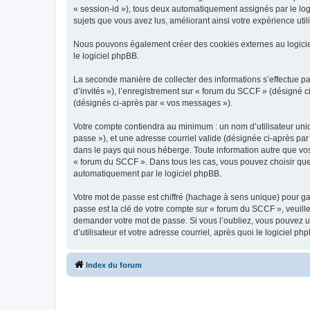
« session-id »), tous deux automatiquement assignés par le log
sujets que vous avez lus, améliorant ainsi votre expérience utili
Nous pouvons également créer des cookies externes au logicie
le logiciel phpBB.
La seconde manière de collecter des informations s’effectue par
d’invités »), l’enregistrement sur « forum du SCCF » (désigné
(désignés ci-après par « vos messages »).
Votre compte contiendra au minimum : un nom d’utilisateur uniq
passe »), et une adresse courriel valide (désignée ci-après par
dans le pays qui nous héberge. Toute information autre que vos 
« forum du SCCF ». Dans tous les cas, vous pouvez choisir que
automatiquement par le logiciel phpBB.
Votre mot de passe est chiffré (hachage à sens unique) pour ga
passe est la clé de votre compte sur « forum du SCCF », veuill
demander votre mot de passe. Si vous l’oubliez, vous pouvez ut
d’utilisateur et votre adresse courriel, après quoi le logicie
Index du forum