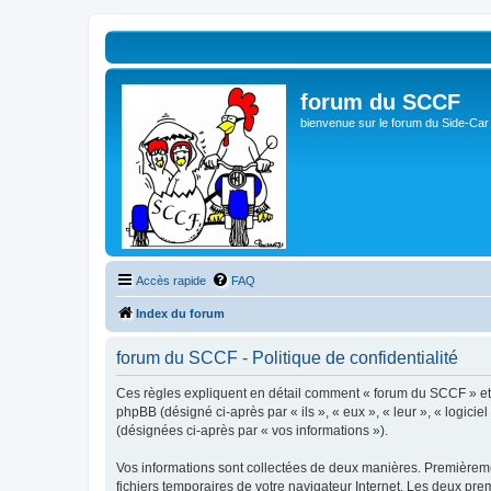
forum du SCCF
bienvenue sur le forum du Side-Car
Accès rapide
FAQ
Index du forum
forum du SCCF - Politique de confidentialité
Ces règles expliquent en détail comment « forum du SCCF » et se
phpBB (désigné ci-après par « ils », « eux », « leur », « logici
(désignées ci-après par « vos informations »).
Vos informations sont collectées de deux manières. Premièremen
fichiers temporaires de votre navigateur Internet. Les deux prem