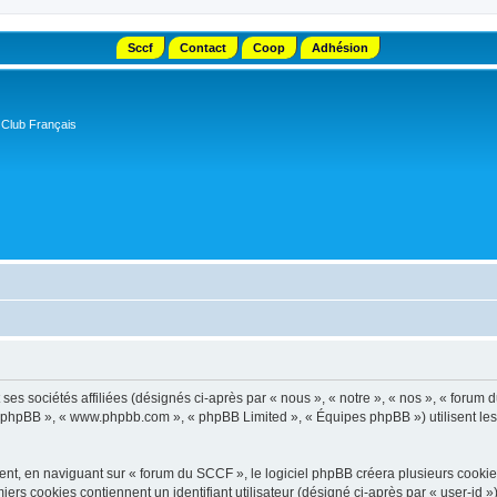
Sccf
Contact
Coop
Adhésion
 Club Français
s sociétés affiliées (désignés ci-après par « nous », « notre », « nos », « forum d
el phpBB », « www.phpbb.com », « phpBB Limited », « Équipes phpBB ») utilisent les i
t, en naviguant sur « forum du SCCF », le logiciel phpBB créera plusieurs cookies. 
iers cookies contiennent un identifiant utilisateur (désigné ci-après par « user-id 