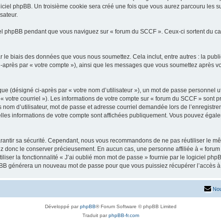
iciel phpBB. Un troisième cookie sera créé une fois que vous aurez parcouru les su
sateur.
l phpBB pendant que vous naviguez sur « forum du SCCF ». Ceux-ci sortent du ca
 le biais des données que vous nous soumettez. Cela inclut, entre autres : la publ
 ci-après par « votre compte »), ainsi que les messages que vous soumettez après 
ue (désigné ci-après par « votre nom d’utilisateur »), un mot de passe personnel ut
 « votre courriel »). Les informations de votre compte sur « forum du SCCF » sont p
nom d’utilisateur, mot de passe et adresse courriel demandée lors de l’enregistremen
lles informations de votre compte sont affichées publiquement. Vous pouvez égalem
rantir sa sécurité. Cependant, nous vous recommandons de ne pas réutiliser le mêm
ez donc le conserver précieusement. En aucun cas, une personne affiliée à « forum
iliser la fonctionnalité « J’ai oublié mon mot de passe » fournie par le logiciel
l phpBB générera un nouveau mot de passe pour que vous puissiez récupérer l’accès à
Nou
Développé par
phpBB
® Forum Software © phpBB Limited
Traduit par
phpBB-fr.com