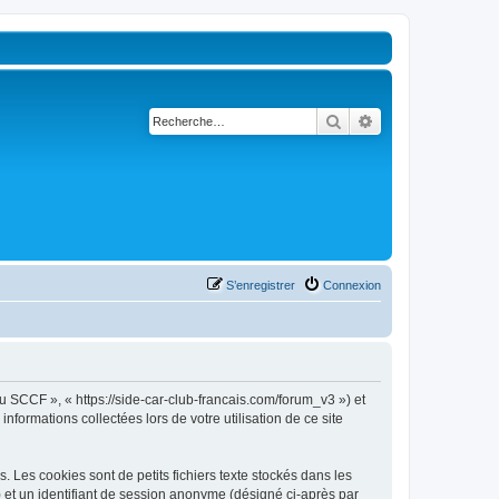
Rechercher
Recherche avancé
S’enregistrer
Connexion
u SCCF », « https://side-car-club-francais.com/forum_v3 ») et
nformations collectées lors de votre utilisation de ce site
Les cookies sont de petits fichiers texte stockés dans les
») et un identifiant de session anonyme (désigné ci-après par