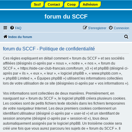
Sccf
Contact
Coop
Adhésion
forum du SCCF
FAQ
S’enregistrer
Connexion
R
Index du forum
e
forum du SCCF - Politique de confidentialité
c
h
Ces règles expliquent en détail comment « forum du SCCF » et ses sociétés
affiliées (désignés ci-après par « nous », « notre », « nos », « forum du
e
SCCF », « https://side-car-club-francais.com/forum_v3 ») et phpBB (désigné ci-
r
après par « ils », « eux », « leur », « logiciel phpBB », « www.phpbb.com »,
« phpBB Limited », « Équipes phpBB ») utilisent les informations collectées
c
lors de votre utilisation de ce site (désignées ci-après par « vos informations »).
h
Vos informations sont collectées de deux manières. Premièrement, en
e
naviguant sur « forum du SCCF », le logiciel phpBB créera plusieurs cookies.
r
Les cookies sont de petits fichiers texte stockés dans les fichiers temporaires
de votre navigateur Internet. Les deux premiers cookies contiennent un
identifiant utilisateur (désigné ci-après par « user-id ») et un identifiant de
session anonyme (désigné ci-après par « session-id »), tous deux
automatiquement assignés par le logiciel phpBB. Un troisième cookie sera
créé une fois que vous aurez parcouru les sujets de « forum du SCCF ». Il