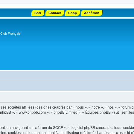
Sccf
Contact
Coop
Adhésion
 Club Français
s sociétés affiliées (désignés ci-après par « nous », « notre », « nos », « forum d
el phpBB », « www.phpbb.com », « phpBB Limited », « Équipes phpBB ») utilisent les i
t, en naviguant sur « forum du SCCF », le logiciel phpBB créera plusieurs cookies. 
iers cookies contiennent un identifiant utilisateur (désigné ci-après par « user-id 