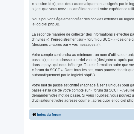
« session-id »), tous deux automatiquement assignés par le log
sujets que vous avez lus, améliorant ainsi votre expérience utili
Nous pouvons également créer des cookies externes au logicie
le logiciel phpBB.
La seconde manière de collecter des informations s’effectue par
d’invités »), l’enregistrement sur « forum du SCCF » (désigné
(désignés ci-après par « vos messages »).
Votre compte contiendra au minimum : un nom d’utilisateur uniq
passe »), et une adresse courriel valide (désignée ci-après par
dans le pays qui nous héberge. Toute information autre que vos 
« forum du SCCF ». Dans tous les cas, vous pouvez choisir que
automatiquement par le logiciel phpBB.
Votre mot de passe est chiffré (hachage à sens unique) pour ga
passe est la clé de votre compte sur « forum du SCCF », veuill
demander votre mot de passe. Si vous l’oubliez, vous pouvez ut
d’utilisateur et votre adresse courriel, après quoi le logicie
Index du forum