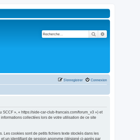
Rechercher
Recherche avancé
S’enregistrer
Connexion
u SCCF », « https://side-car-club-francais.com/forum_v3 ») et
nformations collectées lors de votre utilisation de ce site
Les cookies sont de petits fichiers texte stockés dans les
») et un identifiant de session anonyme (désigné ci-après par