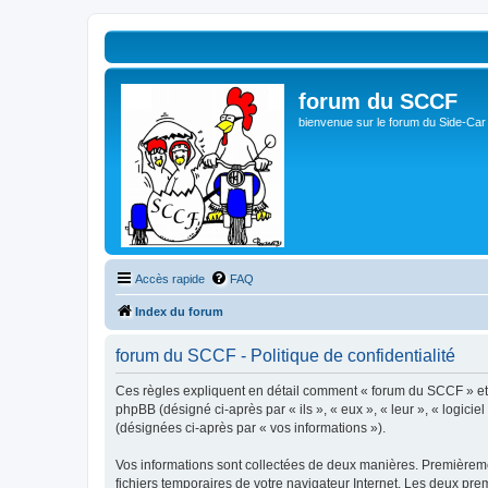
forum du SCCF
bienvenue sur le forum du Side-Car
Accès rapide
FAQ
Index du forum
forum du SCCF - Politique de confidentialité
Ces règles expliquent en détail comment « forum du SCCF » et se
phpBB (désigné ci-après par « ils », « eux », « leur », « logici
(désignées ci-après par « vos informations »).
Vos informations sont collectées de deux manières. Premièremen
fichiers temporaires de votre navigateur Internet. Les deux prem