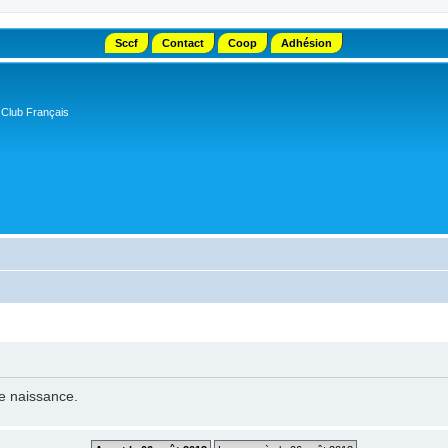
Sccf
Contact
Coop
Adhésion
 Club Français
de naissance.