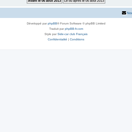
Nou
Développé par
phpBB
® Forum Software © phpBB Limited
Traduit par
phpBB-fr.com
Style par
Side-car club Français
Confidentialité
|
Conditions