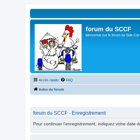
forum du SCCF
bienvenue sur le forum du Side-Car
Accès rapide
FAQ
Index du forum
forum du SCCF - Enregistrement
Pour continuer l’enregistrement, indiquez votre date 