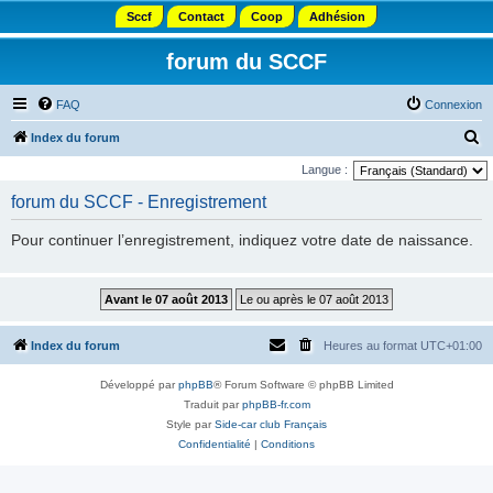
Sccf
Contact
Coop
Adhésion
forum du SCCF
FAQ
Connexion
R
Index du forum
e
Langue :
c
forum du SCCF - Enregistrement
h
Pour continuer l’enregistrement, indiquez votre date de naissance.
e
r
c
h
Index du forum
Heures au format
UTC+01:00
e
r
Développé par
phpBB
® Forum Software © phpBB Limited
Traduit par
phpBB-fr.com
Style par
Side-car club Français
Confidentialité
|
Conditions