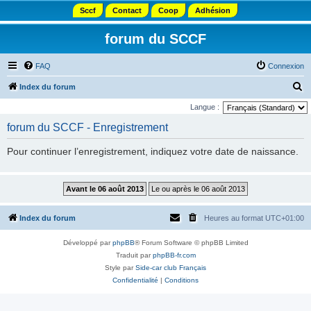
Sccf
Contact
Coop
Adhésion
forum du SCCF
FAQ
Connexion
R
Index du forum
e
Langue :
c
forum du SCCF - Enregistrement
h
Pour continuer l’enregistrement, indiquez votre date de naissance.
e
r
c
h
Index du forum
Heures au format
UTC+01:00
e
r
Développé par
phpBB
® Forum Software © phpBB Limited
Traduit par
phpBB-fr.com
Style par
Side-car club Français
Confidentialité
|
Conditions