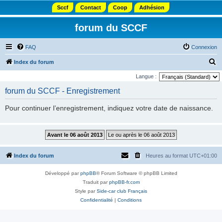
Sccf
Contact
Coop
Adhésion
forum du SCCF
FAQ
Connexion
R
Index du forum
e
Langue :
c
forum du SCCF - Enregistrement
h
Pour continuer l’enregistrement, indiquez votre date de naissance.
e
r
c
h
Index du forum
Heures au format
UTC+01:00
e
r
Développé par
phpBB
® Forum Software © phpBB Limited
Traduit par
phpBB-fr.com
Style par
Side-car club Français
Confidentialité
|
Conditions