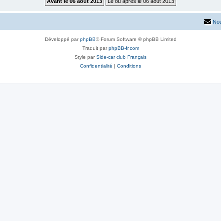
Nou
Développé par
phpBB
® Forum Software © phpBB Limited
Traduit par
phpBB-fr.com
Style par
Side-car club Français
Confidentialité
|
Conditions