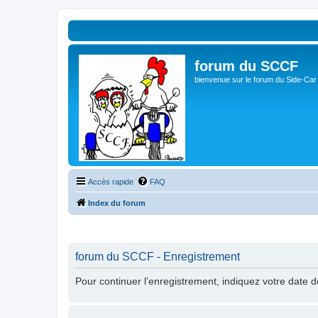
forum du SCCF
bienvenue sur le forum du Side-Car
Accès rapide
FAQ
Index du forum
forum du SCCF - Enregistrement
Pour continuer l’enregistrement, indiquez votre date 