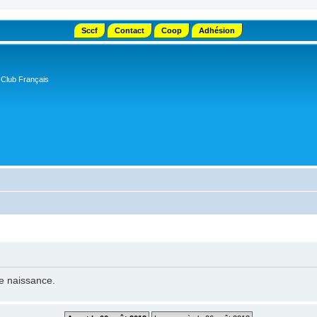
Sccf
Contact
Coop
Adhésion
 Club Français
de naissance.