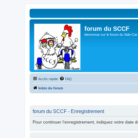
forum du SCCF
bienvenue sur le forum du Side-Car
Accès rapide
FAQ
Index du forum
forum du SCCF - Enregistrement
Pour continuer l’enregistrement, indiquez votre date 