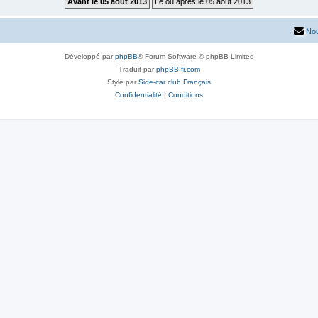
Nou
Développé par
phpBB
® Forum Software © phpBB Limited
Traduit par
phpBB-fr.com
Style par
Side-car club Français
Confidentialité
|
Conditions