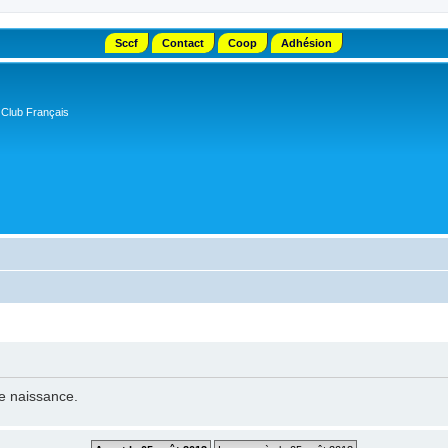
Sccf
Contact
Coop
Adhésion
 Club Français
de naissance.