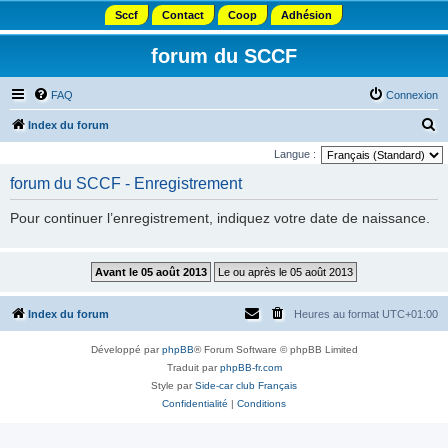
Sccf
Contact
Coop
Adhésion
forum du SCCF
FAQ
Connexion
R
Index du forum
e
Langue :
c
forum du SCCF - Enregistrement
h
Pour continuer l’enregistrement, indiquez votre date de naissance.
e
r
c
h
Index du forum
Heures au format
UTC+01:00
e
r
Développé par
phpBB
® Forum Software © phpBB Limited
Traduit par
phpBB-fr.com
Style par
Side-car club Français
Confidentialité
|
Conditions