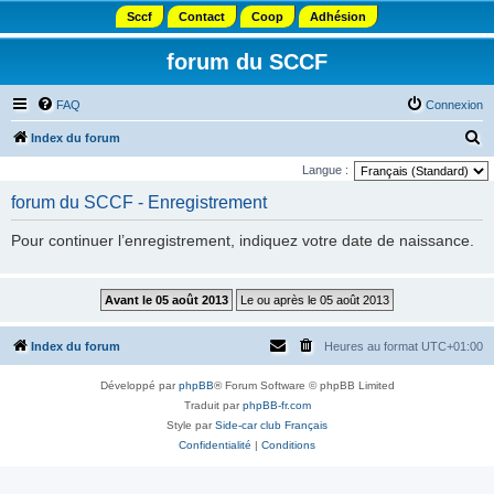
Sccf
Contact
Coop
Adhésion
forum du SCCF
FAQ
Connexion
R
Index du forum
e
Langue :
c
forum du SCCF - Enregistrement
h
Pour continuer l’enregistrement, indiquez votre date de naissance.
e
r
c
h
Index du forum
Heures au format
UTC+01:00
e
r
Développé par
phpBB
® Forum Software © phpBB Limited
Traduit par
phpBB-fr.com
Style par
Side-car club Français
Confidentialité
|
Conditions