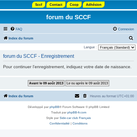
Sccf
Contact
Coop
Adhésion
forum du SCCF
FAQ
Connexion
R
Index du forum
e
Langue :
c
forum du SCCF - Enregistrement
h
Pour continuer l’enregistrement, indiquez votre date de naissance.
e
r
c
h
Index du forum
Heures au format
UTC+01:00
e
r
Développé par
phpBB
® Forum Software © phpBB Limited
Traduit par
phpBB-fr.com
Style par
Side-car club Français
Confidentialité
|
Conditions