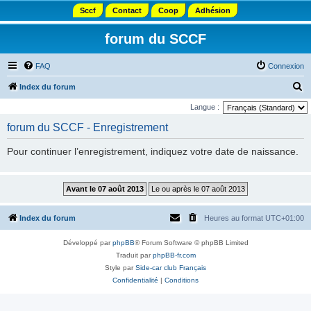
Sccf
Contact
Coop
Adhésion
forum du SCCF
FAQ
Connexion
R
Index du forum
e
Langue :
c
forum du SCCF - Enregistrement
h
Pour continuer l’enregistrement, indiquez votre date de naissance.
e
r
c
h
Index du forum
Heures au format
UTC+01:00
e
r
Développé par
phpBB
® Forum Software © phpBB Limited
Traduit par
phpBB-fr.com
Style par
Side-car club Français
Confidentialité
|
Conditions