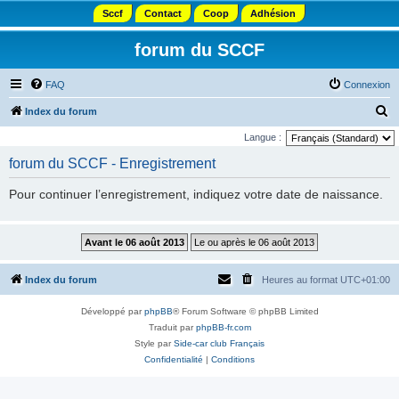
Sccf
Contact
Coop
Adhésion
forum du SCCF
FAQ
Connexion
R
Index du forum
e
Langue :
c
forum du SCCF - Enregistrement
h
Pour continuer l’enregistrement, indiquez votre date de naissance.
e
r
c
h
Index du forum
Heures au format
UTC+01:00
e
r
Développé par
phpBB
® Forum Software © phpBB Limited
Traduit par
phpBB-fr.com
Style par
Side-car club Français
Confidentialité
|
Conditions