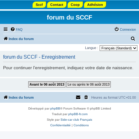
Sccf
Contact
Coop
Adhésion
forum du SCCF
FAQ
Connexion
R
Index du forum
e
Langue :
c
forum du SCCF - Enregistrement
h
Pour continuer l’enregistrement, indiquez votre date de naissance.
e
r
c
h
Index du forum
Heures au format
UTC+01:00
e
r
Développé par
phpBB
® Forum Software © phpBB Limited
Traduit par
phpBB-fr.com
Style par
Side-car club Français
Confidentialité
|
Conditions