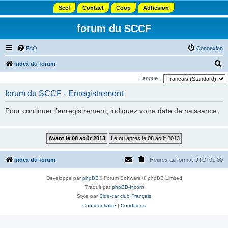
Sccf
Contact
Coop
Adhésion
forum du SCCF
FAQ
Connexion
R
Index du forum
e
Langue :
c
forum du SCCF - Enregistrement
h
Pour continuer l’enregistrement, indiquez votre date de naissance.
e
r
c
h
Index du forum
Heures au format
UTC+01:00
e
r
Développé par
phpBB
® Forum Software © phpBB Limited
Traduit par
phpBB-fr.com
Style par
Side-car club Français
Confidentialité
|
Conditions