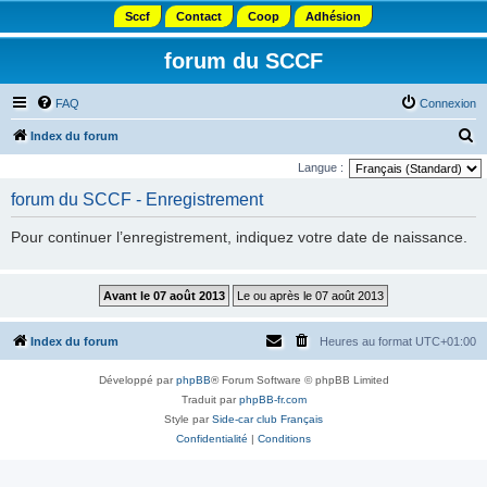
Sccf
Contact
Coop
Adhésion
forum du SCCF
FAQ
Connexion
R
Index du forum
e
Langue :
c
forum du SCCF - Enregistrement
h
Pour continuer l’enregistrement, indiquez votre date de naissance.
e
r
c
h
Index du forum
Heures au format
UTC+01:00
e
r
Développé par
phpBB
® Forum Software © phpBB Limited
Traduit par
phpBB-fr.com
Style par
Side-car club Français
Confidentialité
|
Conditions