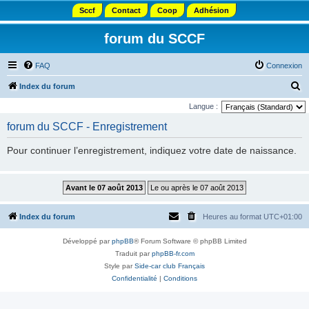
Sccf
Contact
Coop
Adhésion
forum du SCCF
FAQ
Connexion
R
Index du forum
e
Langue :
c
forum du SCCF - Enregistrement
h
Pour continuer l’enregistrement, indiquez votre date de naissance.
e
r
c
h
Index du forum
Heures au format
UTC+01:00
e
r
Développé par
phpBB
® Forum Software © phpBB Limited
Traduit par
phpBB-fr.com
Style par
Side-car club Français
Confidentialité
|
Conditions