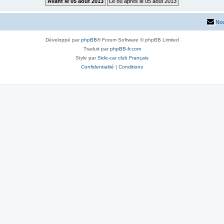
Nou
Développé par
phpBB
® Forum Software © phpBB Limited
Traduit par
phpBB-fr.com
Style par
Side-car club Français
Confidentialité
|
Conditions