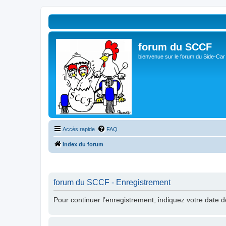
forum du SCCF
bienvenue sur le forum du Side-Car
Accès rapide
FAQ
Index du forum
forum du SCCF - Enregistrement
Pour continuer l’enregistrement, indiquez votre date 