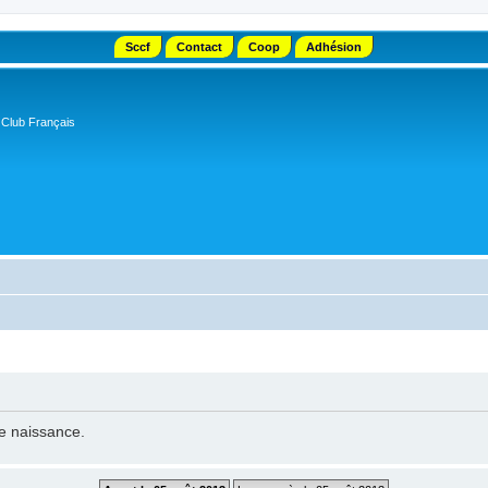
Sccf
Contact
Coop
Adhésion
 Club Français
de naissance.