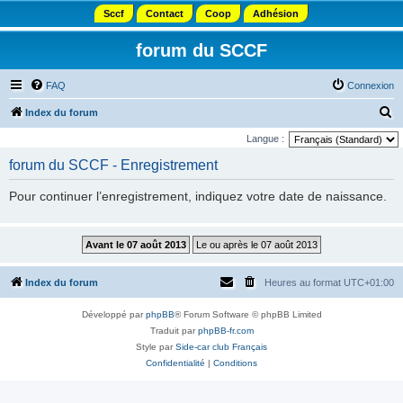
Sccf
Contact
Coop
Adhésion
forum du SCCF
FAQ
Connexion
R
Index du forum
e
Langue :
c
forum du SCCF - Enregistrement
h
Pour continuer l’enregistrement, indiquez votre date de naissance.
e
r
c
h
Index du forum
Heures au format
UTC+01:00
e
r
Développé par
phpBB
® Forum Software © phpBB Limited
Traduit par
phpBB-fr.com
Style par
Side-car club Français
Confidentialité
|
Conditions