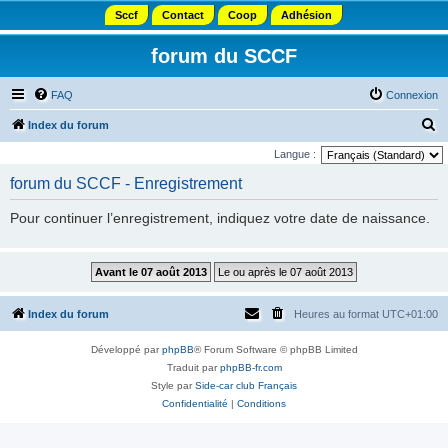
Sccf
Contact
Coop
Adhésion
forum du SCCF
FAQ
Connexion
R
Index du forum
e
Langue :
c
forum du SCCF - Enregistrement
h
Pour continuer l’enregistrement, indiquez votre date de naissance.
e
r
c
h
Index du forum
Heures au format
UTC+01:00
e
r
Développé par
phpBB
® Forum Software © phpBB Limited
Traduit par
phpBB-fr.com
Style par
Side-car club Français
Confidentialité
|
Conditions