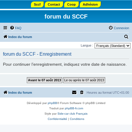
Sccf
Contact
Coop
Adhésion
forum du SCCF
FAQ
Connexion
R
Index du forum
e
Langue :
c
forum du SCCF - Enregistrement
h
Pour continuer l’enregistrement, indiquez votre date de naissance.
e
r
c
h
Index du forum
Heures au format
UTC+01:00
e
r
Développé par
phpBB
® Forum Software © phpBB Limited
Traduit par
phpBB-fr.com
Style par
Side-car club Français
Confidentialité
|
Conditions