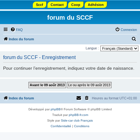
Sccf
Contact
Coop
Adhésion
forum du SCCF
FAQ
Connexion
R
Index du forum
e
Langue :
c
forum du SCCF - Enregistrement
h
Pour continuer l’enregistrement, indiquez votre date de naissance.
e
r
c
h
Index du forum
Heures au format
UTC+01:00
e
r
Développé par
phpBB
® Forum Software © phpBB Limited
Traduit par
phpBB-fr.com
Style par
Side-car club Français
Confidentialité
|
Conditions