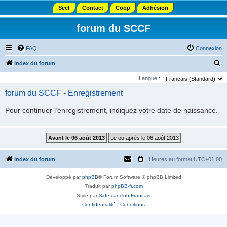
Sccf
Contact
Coop
Adhésion
forum du SCCF
FAQ
Connexion
R
Index du forum
e
Langue :
c
forum du SCCF - Enregistrement
h
Pour continuer l’enregistrement, indiquez votre date de naissance.
e
r
c
h
Index du forum
Heures au format
UTC+01:00
e
r
Développé par
phpBB
® Forum Software © phpBB Limited
Traduit par
phpBB-fr.com
Style par
Side-car club Français
Confidentialité
|
Conditions