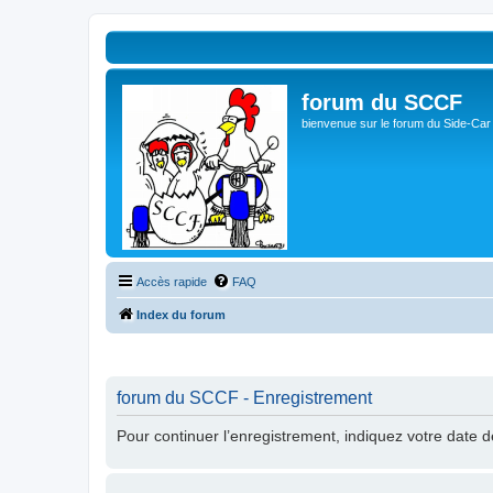
forum du SCCF
bienvenue sur le forum du Side-Car
Accès rapide
FAQ
Index du forum
forum du SCCF - Enregistrement
Pour continuer l’enregistrement, indiquez votre date 