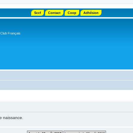
Sccf
Contact
Coop
Adhésion
 Club Français
de naissance.