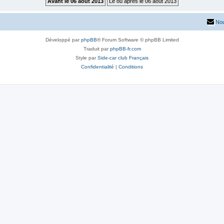
Nou
Développé par
phpBB
® Forum Software © phpBB Limited
Traduit par
phpBB-fr.com
Style par
Side-car club Français
Confidentialité
|
Conditions