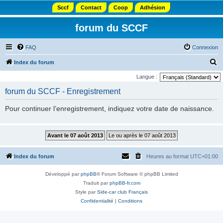
Sccf
Contact
Coop
Adhésion
forum du SCCF
FAQ
Connexion
R
Index du forum
e
Langue :
c
forum du SCCF - Enregistrement
h
Pour continuer l’enregistrement, indiquez votre date de naissance.
e
r
c
h
Index du forum
Heures au format
UTC+01:00
e
r
Développé par
phpBB
® Forum Software © phpBB Limited
Traduit par
phpBB-fr.com
Style par
Side-car club Français
Confidentialité
|
Conditions