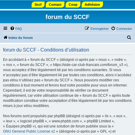
Sccf
Contact
Coop
Adhésion
forum du SCCF
FAQ
S’enregistrer
Connexion
R
Index du forum
e
forum du SCCF - Conditions d’utilisation
c
h
En accédant à « forum du SCCF » (désigné ci-après par « nous », « notre »,
« nos », « forum du SCCF », « https://side-car-club-francais.com/forum_v3 »),
e
vous acceptez d’être légalement lié par les conditions suivantes. Si vous
r
n’acceptez pas d’être légalement lié par toutes ces conditions, alors n’accédez
pas et/ou n’utilisez pas « forum du SCCF ». Nous pouvons modifier ces
c
conditions à tout moment et ferons tout notre possible pour vous en informer.
h
Cependant, il est de votre responsabilité de vérifier ce document
régulièrement, car votre utilisation continue de « forum du SCCF » après toute
e
modification constitue votre acceptation d’être légalement lié par les conditions
r
mises à jour et/ou modifiées.
Nos forums sont propulsés par phpBB (désigné ci-après par « ils », « eux »,
« leur », « logiciel phpBB », « www.phpbb.com », « phpBB Limited »,
« Équipes phpBB »), qui est une solution de forum publiée sous la «
GNU General Public License v2
» (désignée ci-après par « GPL ») et