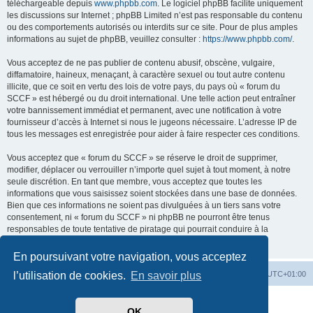
téléchargeable depuis
www.phpbb.com
. Le logiciel phpBB facilite uniquement
les discussions sur Internet ; phpBB Limited n’est pas responsable du contenu
ou des comportements autorisés ou interdits sur ce site. Pour de plus amples
informations au sujet de phpBB, veuillez consulter :
https://www.phpbb.com/
.
Vous acceptez de ne pas publier de contenu abusif, obscène, vulgaire,
diffamatoire, haineux, menaçant, à caractère sexuel ou tout autre contenu
illicite, que ce soit en vertu des lois de votre pays, du pays où « forum du
SCCF » est hébergé ou du droit international. Une telle action peut entraîner
votre bannissement immédiat et permanent, avec une notification à votre
fournisseur d’accès à Internet si nous le jugeons nécessaire. L’adresse IP de
tous les messages est enregistrée pour aider à faire respecter ces conditions.
Vous acceptez que « forum du SCCF » se réserve le droit de supprimer,
modifier, déplacer ou verrouiller n’importe quel sujet à tout moment, à notre
seule discrétion. En tant que membre, vous acceptez que toutes les
informations que vous saisissez soient stockées dans une base de données.
Bien que ces informations ne soient pas divulguées à un tiers sans votre
consentement, ni « forum du SCCF » ni phpBB ne pourront être tenus
responsables de toute tentative de piratage qui pourrait conduire à la
compromission des données.
En poursuivant votre navigation, vous acceptez
Index du forum
Heures au format
UTC+01:00
l’utilisation de cookies.
En savoir plus
Développé par
phpBB
® Forum Software © phpBB Limited
OK
Traduit par
phpBB-fr.com