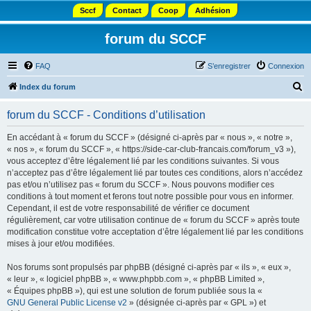
Sccf
Contact
Coop
Adhésion
forum du SCCF
FAQ
S’enregistrer
Connexion
R
Index du forum
e
forum du SCCF - Conditions d’utilisation
c
h
En accédant à « forum du SCCF » (désigné ci-après par « nous », « notre »,
« nos », « forum du SCCF », « https://side-car-club-francais.com/forum_v3 »),
e
vous acceptez d’être légalement lié par les conditions suivantes. Si vous
r
n’acceptez pas d’être légalement lié par toutes ces conditions, alors n’accédez
pas et/ou n’utilisez pas « forum du SCCF ». Nous pouvons modifier ces
c
conditions à tout moment et ferons tout notre possible pour vous en informer.
h
Cependant, il est de votre responsabilité de vérifier ce document
régulièrement, car votre utilisation continue de « forum du SCCF » après toute
e
modification constitue votre acceptation d’être légalement lié par les conditions
r
mises à jour et/ou modifiées.
Nos forums sont propulsés par phpBB (désigné ci-après par « ils », « eux »,
« leur », « logiciel phpBB », « www.phpbb.com », « phpBB Limited »,
« Équipes phpBB »), qui est une solution de forum publiée sous la «
GNU General Public License v2
» (désignée ci-après par « GPL ») et