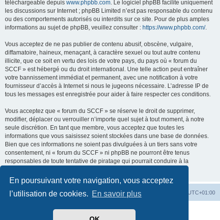
téléchargeable depuis
www.phpbb.com
. Le logiciel phpBB facilite uniquement
les discussions sur Internet ; phpBB Limited n’est pas responsable du contenu
ou des comportements autorisés ou interdits sur ce site. Pour de plus amples
informations au sujet de phpBB, veuillez consulter :
https://www.phpbb.com/
.
Vous acceptez de ne pas publier de contenu abusif, obscène, vulgaire,
diffamatoire, haineux, menaçant, à caractère sexuel ou tout autre contenu
illicite, que ce soit en vertu des lois de votre pays, du pays où « forum du
SCCF » est hébergé ou du droit international. Une telle action peut entraîner
votre bannissement immédiat et permanent, avec une notification à votre
fournisseur d’accès à Internet si nous le jugeons nécessaire. L’adresse IP de
tous les messages est enregistrée pour aider à faire respecter ces conditions.
Vous acceptez que « forum du SCCF » se réserve le droit de supprimer,
modifier, déplacer ou verrouiller n’importe quel sujet à tout moment, à notre
seule discrétion. En tant que membre, vous acceptez que toutes les
informations que vous saisissez soient stockées dans une base de données.
Bien que ces informations ne soient pas divulguées à un tiers sans votre
consentement, ni « forum du SCCF » ni phpBB ne pourront être tenus
responsables de toute tentative de piratage qui pourrait conduire à la
compromission des données.
En poursuivant votre navigation, vous acceptez
Index du forum
Heures au format
UTC+01:00
l’utilisation de cookies.
En savoir plus
Développé par
phpBB
® Forum Software © phpBB Limited
OK
Traduit par
phpBB-fr.com