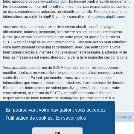
téléchargeable depuis
www.phpbb.com
. Le logiciel phpBB facilite uniquement
les discussions sur Internet ; phpBB Limited n’est pas responsable du contenu
ou des comportements autorisés ou interdits sur ce site. Pour de plus amples
informations au sujet de phpBB, veuillez consulter :
https://www.phpbb.com/
.
Vous acceptez de ne pas publier de contenu abusif, obscène, vulgaire,
diffamatoire, haineux, menaçant, à caractère sexuel ou tout autre contenu
illicite, que ce soit en vertu des lois de votre pays, du pays où « forum du
SCCF » est hébergé ou du droit international. Une telle action peut entraîner
votre bannissement immédiat et permanent, avec une notification à votre
fournisseur d’accès à Internet si nous le jugeons nécessaire. L’adresse IP de
tous les messages est enregistrée pour aider à faire respecter ces conditions.
Vous acceptez que « forum du SCCF » se réserve le droit de supprimer,
modifier, déplacer ou verrouiller n’importe quel sujet à tout moment, à notre
seule discrétion. En tant que membre, vous acceptez que toutes les
informations que vous saisissez soient stockées dans une base de données.
Bien que ces informations ne soient pas divulguées à un tiers sans votre
consentement, ni « forum du SCCF » ni phpBB ne pourront être tenus
responsables de toute tentative de piratage qui pourrait conduire à la
compromission des données.
En poursuivant votre navigation, vous acceptez
Index du forum
Heures au format
UTC+01:00
l’utilisation de cookies.
En savoir plus
Développé par
phpBB
® Forum Software © phpBB Limited
OK
Traduit par
phpBB-fr.com