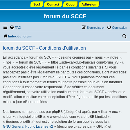
Sccf
Contact
Coop
Adhésion
forum du SCCF
FAQ
S’enregistrer
Connexion
R
Index du forum
e
forum du SCCF - Conditions d’utilisation
c
h
En accédant à « forum du SCCF » (désigné ci-après par « nous », « notre »,
« nos », « forum du SCCF », « https://side-car-club-francais.com/forum_v3 »),
e
vous acceptez d’être légalement lié par les conditions suivantes. Si vous
r
n’acceptez pas d’être légalement lié par toutes ces conditions, alors n’accédez
pas et/ou n’utilisez pas « forum du SCCF ». Nous pouvons modifier ces
c
conditions à tout moment et ferons tout notre possible pour vous en informer.
h
Cependant, il est de votre responsabilité de vérifier ce document
régulièrement, car votre utilisation continue de « forum du SCCF » après toute
e
modification constitue votre acceptation d’être légalement lié par les conditions
r
mises à jour et/ou modifiées.
Nos forums sont propulsés par phpBB (désigné ci-après par « ils », « eux »,
« leur », « logiciel phpBB », « www.phpbb.com », « phpBB Limited »,
« Équipes phpBB »), qui est une solution de forum publiée sous la «
GNU General Public License v2
» (désignée ci-après par « GPL ») et