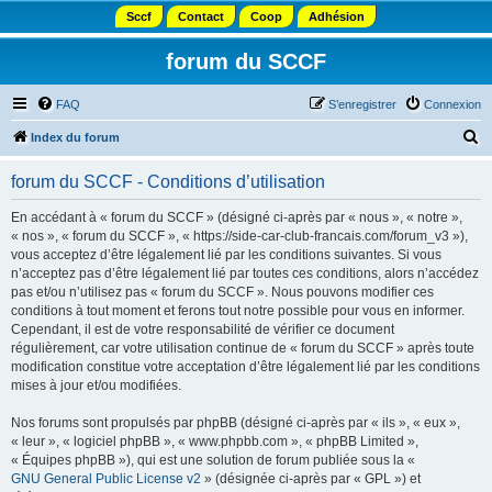
Sccf
Contact
Coop
Adhésion
forum du SCCF
FAQ
S’enregistrer
Connexion
R
Index du forum
e
forum du SCCF - Conditions d’utilisation
c
h
En accédant à « forum du SCCF » (désigné ci-après par « nous », « notre »,
« nos », « forum du SCCF », « https://side-car-club-francais.com/forum_v3 »),
e
vous acceptez d’être légalement lié par les conditions suivantes. Si vous
r
n’acceptez pas d’être légalement lié par toutes ces conditions, alors n’accédez
pas et/ou n’utilisez pas « forum du SCCF ». Nous pouvons modifier ces
c
conditions à tout moment et ferons tout notre possible pour vous en informer.
h
Cependant, il est de votre responsabilité de vérifier ce document
régulièrement, car votre utilisation continue de « forum du SCCF » après toute
e
modification constitue votre acceptation d’être légalement lié par les conditions
r
mises à jour et/ou modifiées.
Nos forums sont propulsés par phpBB (désigné ci-après par « ils », « eux »,
« leur », « logiciel phpBB », « www.phpbb.com », « phpBB Limited »,
« Équipes phpBB »), qui est une solution de forum publiée sous la «
GNU General Public License v2
» (désignée ci-après par « GPL ») et