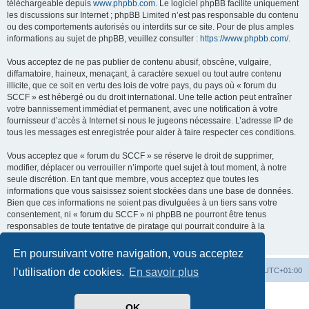
téléchargeable depuis
www.phpbb.com
. Le logiciel phpBB facilite uniquement
les discussions sur Internet ; phpBB Limited n’est pas responsable du contenu
ou des comportements autorisés ou interdits sur ce site. Pour de plus amples
informations au sujet de phpBB, veuillez consulter :
https://www.phpbb.com/
.
Vous acceptez de ne pas publier de contenu abusif, obscène, vulgaire,
diffamatoire, haineux, menaçant, à caractère sexuel ou tout autre contenu
illicite, que ce soit en vertu des lois de votre pays, du pays où « forum du
SCCF » est hébergé ou du droit international. Une telle action peut entraîner
votre bannissement immédiat et permanent, avec une notification à votre
fournisseur d’accès à Internet si nous le jugeons nécessaire. L’adresse IP de
tous les messages est enregistrée pour aider à faire respecter ces conditions.
Vous acceptez que « forum du SCCF » se réserve le droit de supprimer,
modifier, déplacer ou verrouiller n’importe quel sujet à tout moment, à notre
seule discrétion. En tant que membre, vous acceptez que toutes les
informations que vous saisissez soient stockées dans une base de données.
Bien que ces informations ne soient pas divulguées à un tiers sans votre
consentement, ni « forum du SCCF » ni phpBB ne pourront être tenus
responsables de toute tentative de piratage qui pourrait conduire à la
compromission des données.
En poursuivant votre navigation, vous acceptez
Index du forum
Heures au format
UTC+01:00
l’utilisation de cookies.
En savoir plus
Développé par
phpBB
® Forum Software © phpBB Limited
OK
Traduit par
phpBB-fr.com