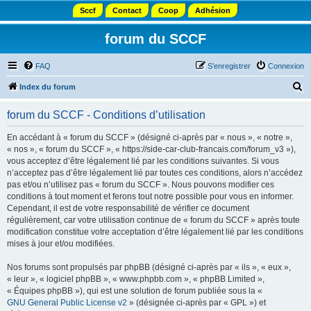
Sccf
Contact
Coop
Adhésion
forum du SCCF
FAQ
S’enregistrer
Connexion
R
Index du forum
e
forum du SCCF - Conditions d’utilisation
c
h
En accédant à « forum du SCCF » (désigné ci-après par « nous », « notre »,
« nos », « forum du SCCF », « https://side-car-club-francais.com/forum_v3 »),
e
vous acceptez d’être légalement lié par les conditions suivantes. Si vous
r
n’acceptez pas d’être légalement lié par toutes ces conditions, alors n’accédez
pas et/ou n’utilisez pas « forum du SCCF ». Nous pouvons modifier ces
c
conditions à tout moment et ferons tout notre possible pour vous en informer.
h
Cependant, il est de votre responsabilité de vérifier ce document
régulièrement, car votre utilisation continue de « forum du SCCF » après toute
e
modification constitue votre acceptation d’être légalement lié par les conditions
r
mises à jour et/ou modifiées.
Nos forums sont propulsés par phpBB (désigné ci-après par « ils », « eux »,
« leur », « logiciel phpBB », « www.phpbb.com », « phpBB Limited »,
« Équipes phpBB »), qui est une solution de forum publiée sous la «
GNU General Public License v2
» (désignée ci-après par « GPL ») et