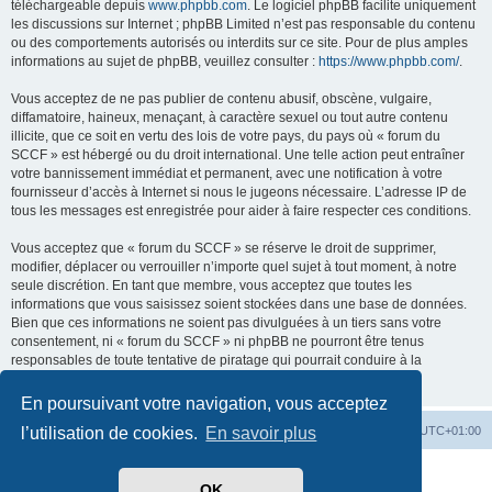
téléchargeable depuis
www.phpbb.com
. Le logiciel phpBB facilite uniquement
les discussions sur Internet ; phpBB Limited n’est pas responsable du contenu
ou des comportements autorisés ou interdits sur ce site. Pour de plus amples
informations au sujet de phpBB, veuillez consulter :
https://www.phpbb.com/
.
Vous acceptez de ne pas publier de contenu abusif, obscène, vulgaire,
diffamatoire, haineux, menaçant, à caractère sexuel ou tout autre contenu
illicite, que ce soit en vertu des lois de votre pays, du pays où « forum du
SCCF » est hébergé ou du droit international. Une telle action peut entraîner
votre bannissement immédiat et permanent, avec une notification à votre
fournisseur d’accès à Internet si nous le jugeons nécessaire. L’adresse IP de
tous les messages est enregistrée pour aider à faire respecter ces conditions.
Vous acceptez que « forum du SCCF » se réserve le droit de supprimer,
modifier, déplacer ou verrouiller n’importe quel sujet à tout moment, à notre
seule discrétion. En tant que membre, vous acceptez que toutes les
informations que vous saisissez soient stockées dans une base de données.
Bien que ces informations ne soient pas divulguées à un tiers sans votre
consentement, ni « forum du SCCF » ni phpBB ne pourront être tenus
responsables de toute tentative de piratage qui pourrait conduire à la
compromission des données.
En poursuivant votre navigation, vous acceptez
Index du forum
Heures au format
UTC+01:00
l’utilisation de cookies.
En savoir plus
Développé par
phpBB
® Forum Software © phpBB Limited
OK
Traduit par
phpBB-fr.com