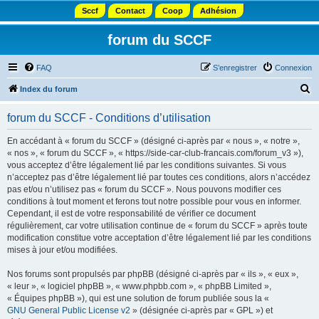
Sccf
Contact
Coop
Adhésion
forum du SCCF
FAQ
S’enregistrer
Connexion
R
Index du forum
e
forum du SCCF - Conditions d’utilisation
c
h
En accédant à « forum du SCCF » (désigné ci-après par « nous », « notre »,
« nos », « forum du SCCF », « https://side-car-club-francais.com/forum_v3 »),
e
vous acceptez d’être légalement lié par les conditions suivantes. Si vous
r
n’acceptez pas d’être légalement lié par toutes ces conditions, alors n’accédez
pas et/ou n’utilisez pas « forum du SCCF ». Nous pouvons modifier ces
c
conditions à tout moment et ferons tout notre possible pour vous en informer.
h
Cependant, il est de votre responsabilité de vérifier ce document
régulièrement, car votre utilisation continue de « forum du SCCF » après toute
e
modification constitue votre acceptation d’être légalement lié par les conditions
r
mises à jour et/ou modifiées.
Nos forums sont propulsés par phpBB (désigné ci-après par « ils », « eux »,
« leur », « logiciel phpBB », « www.phpbb.com », « phpBB Limited »,
« Équipes phpBB »), qui est une solution de forum publiée sous la «
GNU General Public License v2
» (désignée ci-après par « GPL ») et