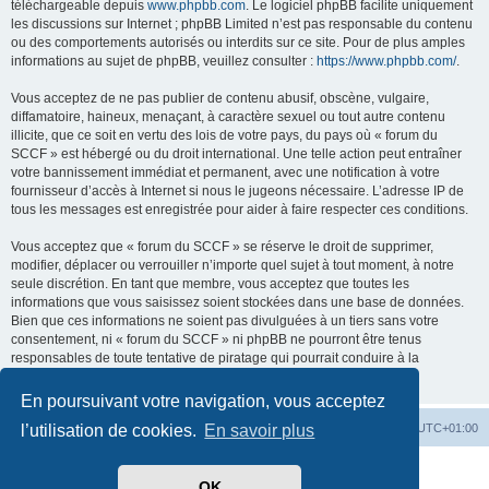
téléchargeable depuis
www.phpbb.com
. Le logiciel phpBB facilite uniquement
les discussions sur Internet ; phpBB Limited n’est pas responsable du contenu
ou des comportements autorisés ou interdits sur ce site. Pour de plus amples
informations au sujet de phpBB, veuillez consulter :
https://www.phpbb.com/
.
Vous acceptez de ne pas publier de contenu abusif, obscène, vulgaire,
diffamatoire, haineux, menaçant, à caractère sexuel ou tout autre contenu
illicite, que ce soit en vertu des lois de votre pays, du pays où « forum du
SCCF » est hébergé ou du droit international. Une telle action peut entraîner
votre bannissement immédiat et permanent, avec une notification à votre
fournisseur d’accès à Internet si nous le jugeons nécessaire. L’adresse IP de
tous les messages est enregistrée pour aider à faire respecter ces conditions.
Vous acceptez que « forum du SCCF » se réserve le droit de supprimer,
modifier, déplacer ou verrouiller n’importe quel sujet à tout moment, à notre
seule discrétion. En tant que membre, vous acceptez que toutes les
informations que vous saisissez soient stockées dans une base de données.
Bien que ces informations ne soient pas divulguées à un tiers sans votre
consentement, ni « forum du SCCF » ni phpBB ne pourront être tenus
responsables de toute tentative de piratage qui pourrait conduire à la
compromission des données.
En poursuivant votre navigation, vous acceptez
Index du forum
Heures au format
UTC+01:00
l’utilisation de cookies.
En savoir plus
Développé par
phpBB
® Forum Software © phpBB Limited
OK
Traduit par
phpBB-fr.com